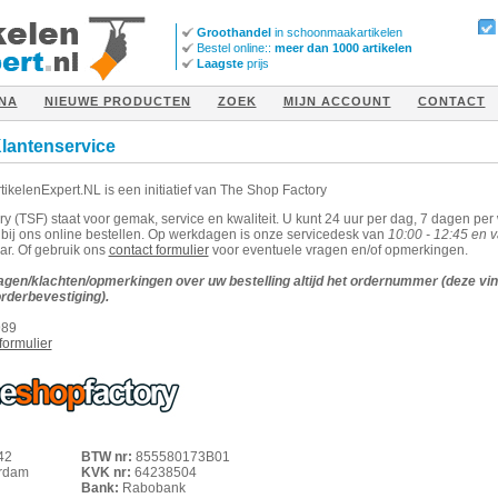
Groothandel
in schoonmaakartikelen
Bestel online::
meer dan 1000 artikelen
Laagste
prijs
NA
NIEUWE PRODUCTEN
ZOEK
MIJN ACCOUNT
CONTACT
Klantenservice
ikelenExpert.NL
is een initiatief van The Shop Factory
y (TSF) staat voor gemak, service en kwaliteit. U kunt 24 uur per dag, 7 dagen per
 bij ons online bestellen. Op werkdagen is onze servicedesk van
10:00 - 12:45 en v
ar. Of gebruik ons
contact formulier
voor eventuele vragen en/of opmerkingen.
agen/klachten/opmerkingen over uw bestelling altijd het ordernummer (deze vind
rderbevestiging).
989
formulier
42
BTW nr:
855580173B01
rdam
KVK nr:
64238504
Bank:
Rabobank