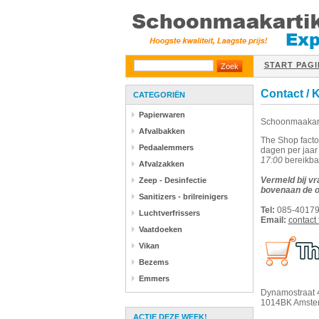
START PAGI
Contact / 
CATEGORIËN
Papierwaren
Schoonmaakart
Afvalbakken
The Shop factor
Pedaalemmers
dagen per jaar
17:00
bereikba
Afvalzakken
Vermeld bij vr
Zeep - Desinfectie
bovenaan de o
Sanitizers - brilreinigers
Tel:
085-4017
Luchtverfrissers
Email:
contact 
Vaatdoeken
Vikan
Bezems
Emmers
Dynamostraat 
1014BK Amste
ACTIE DEZE WEEK!