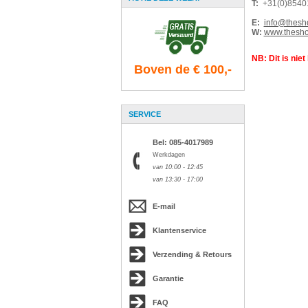
T:
+31(0)8540
E:
info@thesho
W:
www.theshop
NB: Dit is niet
Boven de € 100,-
SERVICE
Bel: 085-4017989
Werkdagen
van 10:00 - 12:45
van 13:30 - 17:00
E-mail
Klantenservice
Verzending & Retours
Garantie
FAQ