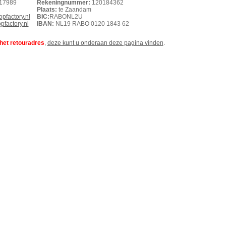
17989
Rekeningnummer:
120184362
Plaats:
te Zaandam
pfactory.nl
BIC:
RABONL2U
factory.nl
IBAN:
NL19 RABO 0120 1843 62
 het retouradres
,
deze kunt u onderaan deze pagina vinden
.