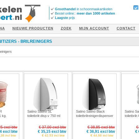
Groothandel
in schoonmaakartikelen
Bestel online::
meer dan 1000 artikelen
Laagste
prijs
NA
NIEUWE PRODUCTEN
ZOEK
MIJN ACCOUNT
CONTACT
ITIZERS - BRILREINIGERS
reinigers
UR
Satino Satino SL
Satino Satino Black
Satino Sat
1 kg.
toiletbrilr.disp.v 750 ml
toiletbrilreinigerdispenser
toiletbril
cart
25 excl btw
€ 37,00 excl btw
€ 38,85 excl btw
€
4 excl btw
€ 35,15 excl btw
€ 36,91 excl btw
€ 
,38 incl btw
€ 42,53 incl btw
€ 44,66 incl btw