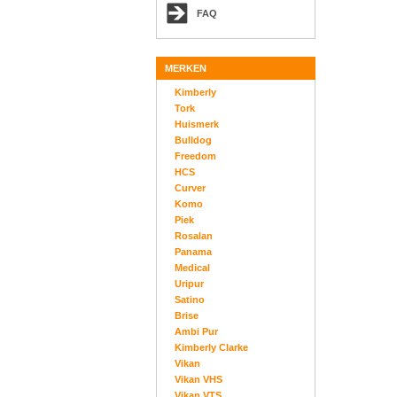
FAQ
MERKEN
Kimberly
Tork
Huismerk
Bulldog
Freedom
HCS
Curver
Komo
Piek
Rosalan
Panama
Medical
Uripur
Satino
Brise
Ambi Pur
Kimberly Clarke
Vikan
Vikan VHS
Vikan VTS