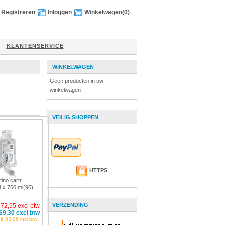
Registreren
Inloggen
Winkelwagen
(0)
KLANTENSERVICE
WINKELWAGEN
Geen producten in uw
winkelwagen
VEILIG SHOPPEN
HTTPS
ino cartr.
r.4 x 750 ml(96)
VERZENDING
 72,95 excl btw
69,30 excl btw
€ 83,86 incl btw