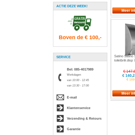
ACTIE DEZE WEEK!
Boven de € 100,-
Satino Satino
SERVICE
toiletbrilr.dis
Bel: 085-4017989
€ 147,
Werkdagen
€ 140,2
€ 169,
van 10:00 - 12:45
van 13:30 - 17:00
E-mail
Klantenservice
Verzending & Retours
Garantie