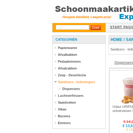
START PAGI
HOME
/
SAN
CATEGORIËN
Papierwaren
Sanitizers - bril
Afvalbakken
Pedaalemmers
Dispensers
Afvalzakken
Zeep - Desinfectie
Sanitizers - brilreinigers
Dispensers
Luchtverfrissers
Vaatdoeken
Uripur URIP
Vikan
urinoirstenen 
Bezems
€ 14,
Emmers
€ 13,5
€ 16