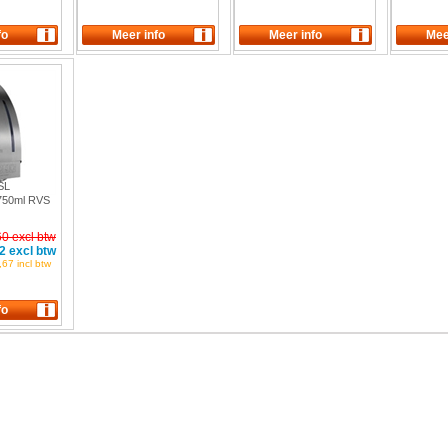
 SL
p 750ml RVS
60 excl btw
2 excl btw
67 incl btw