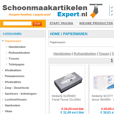
START PAGINA
NIEUWE PRODUCTEN
HOME
/
PAPIERWAREN
CATEGORIËN
Papierwaren
Papierwaren
Handdoeken
Rolhanddoeken
Handdoeken
|
Rolhanddoeken
|
Tissues
|
T
Tissues
1
Toiletpapier
Afvalbakken
Pedaalemmers
Afvalzakken
Zeep - Desinfectie
Sanitizers - brilreinigers
Kimberly KLEENEX
Kimberly SCOTT T
Luchtverfrissers
Facial Tissue 21x100st
tissue 36x600v -
-36K
Vaatdoeken
€ 34,20 excl btw
€ 40,85 e
Vikan
€ 32,49 excl btw
€ 38,81 e