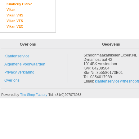
Kimberly Clarke
Vikan
Vikan VHS
Vikan VTS
Vikan VEC
Over ons
Gegevens
SchoonmaakartikelenExpert.NL
Klantenservice
Dynamostraat 42
1014BK Amsterdam
Algemene Voorwaarden
KvK: 64238504
Privacy verklaring
Btw Nr: 855580173B01
Tel: 0854017989
Over ons
Email:
klantenservice@theshopfa
Powered by
The Shop Factory
Tel: +31(0)207073933