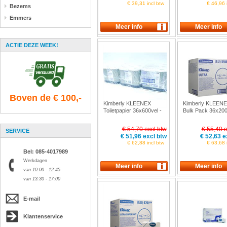
€ 39,31 incl btw
€ 46,96 
Bezems
Emmers
ACTIE DEZE WEEK!
Boven de € 100,-
Kimberly KLEENEX
Kimberly KLEENEX
Toiletpapier 36x600vel -
Bulk Pack 36x200
27K
€ 54,70 excl btw
€ 55,40 e
SERVICE
€ 51,96 excl btw
€ 52,63 e
€ 62,88 incl btw
€ 63,68 
Bel: 085-4017989
Werkdagen
van 10:00 - 12:45
van 13:30 - 17:00
E-mail
Klantenservice