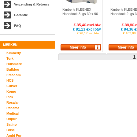
Verzending & Retours
Kimberly KLEENEX
Kimberly KLEEN
Handdoek 3-lgs 30 x 96
Handdoek 2-lgs 
Garantie
- 16K
- 16K
€ 85,40 excl btw
€ 88,80 e
FAQ
€ 81,13 excl btw
€ 84,36 e
€ 98,17 incl btw
€ 102,08 i
MERKEN
Kimberly
1
Tork
Huismerk
Bulldog
Freedom
HCS
Curver
Komo
Piek
Rosalan
Panama
Medical
Uripur
Satino
Brise
Ambi Pur