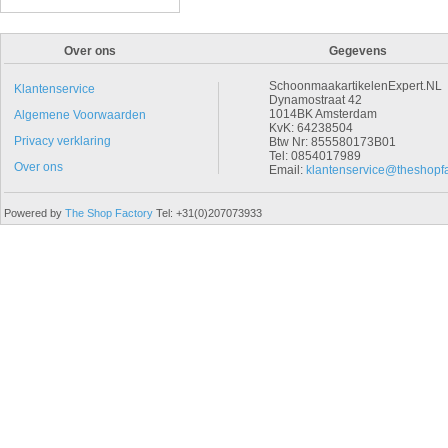
Over ons
Gegevens
SchoonmaakartikelenExpert.NL
Klantenservice
Dynamostraat 42
1014BK Amsterdam
Algemene Voorwaarden
KvK: 64238504
Privacy verklaring
Btw Nr: 855580173B01
Tel: 0854017989
Over ons
Email:
klantenservice@theshopfa
Powered by
The Shop Factory
Tel: +31(0)207073933