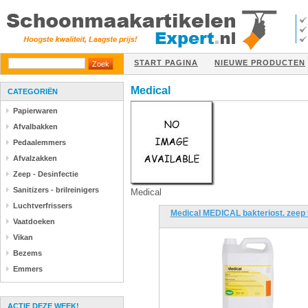
START PAGINA
NIEUWE PRODUCTEN
Medical
CATEGORIËN
Papierwaren
Afvalbakken
Pedaalemmers
Afvalzakken
Zeep - Desinfectie
Sanitizers - brilreinigers
Medical
Luchtverfrissers
Medical MEDICAL bakteriost. zeep 
Vaatdoeken
Vikan
Bezems
Emmers
ACTIE DEZE WEEK!