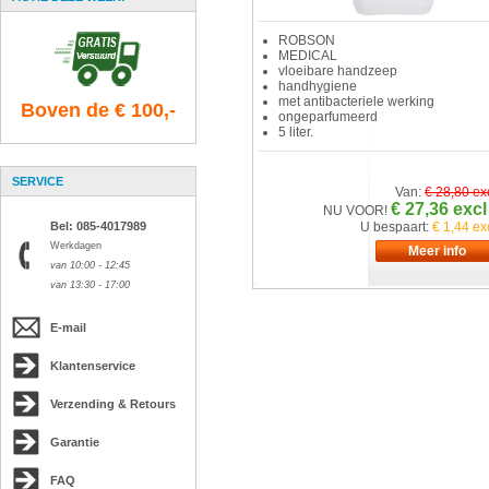
ROBSON
MEDICAL
vloeibare handzeep
handhygiene
met antibacteriele werking
Boven de € 100,-
ongeparfumeerd
5 liter.
SERVICE
Van:
€ 28,80 ex
€ 27,36 excl
NU VOOR!
Bel: 085-4017989
U bespaart:
€ 1,44 ex
Werkdagen
van 10:00 - 12:45
van 13:30 - 17:00
E-mail
Klantenservice
Verzending & Retours
Garantie
FAQ