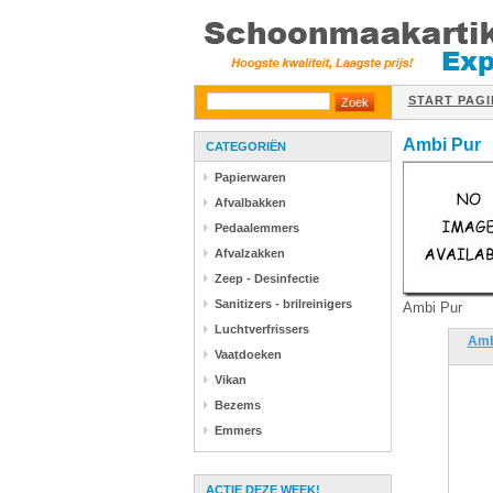
START PAGI
Ambi Pur
CATEGORIËN
Papierwaren
Afvalbakken
Pedaalemmers
Afvalzakken
Zeep - Desinfectie
Sanitizers - brilreinigers
Ambi Pur
Luchtverfrissers
Amb
Vaatdoeken
Vikan
Bezems
Emmers
ACTIE DEZE WEEK!