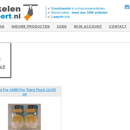
Groothandel
in schoonmaakartikelen
Bestel online::
meer dan 1000 artikelen
Laagste
prijs
NA
NIEUWE PRODUCTEN
ZOEK
MIJN ACCOUNT
CONTACT
i Pur AMBI Pur Tolett Flush 12x55
ml