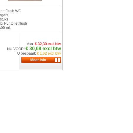
lett Flush WC
ngers
stuks
i Pur toilet flush
x55 ml.
Van:
€ 32,30 excl btw
€ 30,68 excl btw
NU VOOR!
U bespaart:
€ 1,62 excl btw