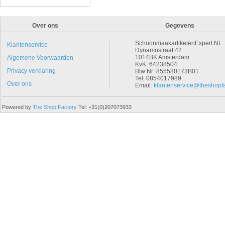
Over ons
Gegevens
SchoonmaakartikelenExpert.NL
Klantenservice
Dynamostraat 42
1014BK Amsterdam
Algemene Voorwaarden
KvK: 64238504
Privacy verklaring
Btw Nr: 855580173B01
Tel: 0854017989
Over ons
Email:
klantenservice@theshopfa
Powered by
The Shop Factory
Tel: +31(0)207073933