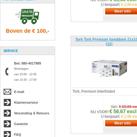
NU VOOR!
U bespaart:
€ 2,80 ex
Boven de € 100,-
Tork Tork Premium handdoek 21x1
(32)
SERVICE
Bel: 085-4017989
Werkdagen
van 10:00 - 12:45
van 13:30 - 17:00
Tork, Premium Interfolded
E-mail
Klantenservice
Van:
€ 59,65 ex
€ 56,67 excl
NU VOOR!
Verzending & Retours
U bespaart:
€ 2,98 ex
Garantie
FAQ