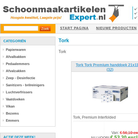
START PAGINA
NIEUWE PRODUCTEN
Tork
CATEGORIËN
Papierwaren
Tork
Afvalbakken
Pedaalemmers
Tork Tork Premium handdoek 21x1
(32)
Afvalzakken
Zeep - Desinfectie
Sanitizers - brilreinigers
Luchtverfrissers
Vaatdoeken
Vikan
Bezems
Tork, Premium Interfolded
Emmers
Van:
€ 56,10 ex
€ 53,30 excl
ACTIE DEZE WEEK!