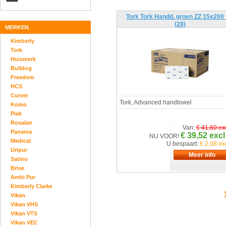
Tork Tork Handd. groen ZZ 15x200 
(28)
MERKEN
Kimberly
Tork
Huismerk
Bulldog
Freedom
HCS
Curver
Tork, Advanced handtowel
Komo
Piek
Rosalan
Van:
€ 41,60 ex
Panama
€ 39,52 excl
NU VOOR!
Medical
U bespaart:
€ 2,08 ex
Uripur
Satino
Brise
Ambi Pur
Kimberly Clarke
Vikan
Vikan VHS
Vikan VTS
Vikan VEC