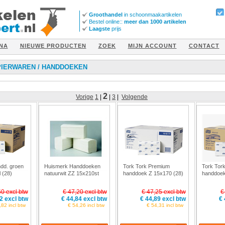
Groothandel
in schoonmaakartikelen
Bestel online::
meer dan 1000 artikelen
Laagste
prijs
NA
NIEUWE PRODUCTEN
ZOEK
MIJN ACCOUNT
CONTACT
PIERWAREN
/
HANDDOEKEN
2
Vorige
1
|
|
3
|
Volgende
dd. groen
Huismerk Handdoeken
Tork Tork Premium
Tork Tork
 (28)
natuurwit ZZ 15x210st
handdoek Z 15x170 (28)
handdoe
(32)
(28)
60 excl btw
€ 47,20 excl btw
€ 47,25 excl btw
€
2 excl btw
€ 44,84 excl btw
€ 44,89 excl btw
€ 
,82 incl btw
€ 54,26 incl btw
€ 54,31 incl btw