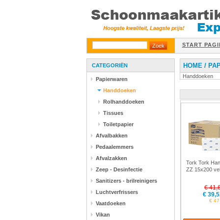
START PAGI
HOME
/
PA
CATEGORIËN
Handdoeken
Papierwaren
Handdoeken
Rolhanddoeken
Tissues
Toiletpapier
Afvalbakken
Pedaalemmers
Afvalzakken
Tork Tork Han
Zeep - Desinfectie
ZZ 15x200 vel
Sanitizers - brilreinigers
€ 41,
Luchtverfrissers
€ 39,5
€ 47
Vaatdoeken
Vikan