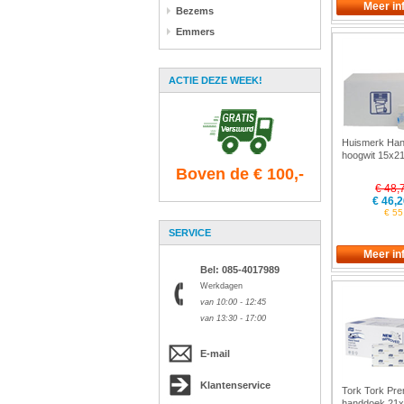
Bezems
Emmers
ACTIE DEZE WEEK!
Huismerk Ha
hoogwit 15x2
15pkx210st
Boven de € 100,-
€ 48,
€ 46,2
€ 55
SERVICE
Bel: 085-4017989
Werkdagen
van 10:00 - 12:45
van 13:30 - 17:00
E-mail
Klantenservice
Tork Tork Pr
handdoek 21x