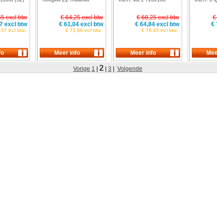
25x150(32)
(40).
65 excl btw
€ 64,25 excl btw
€ 68,25 excl btw
€
7 excl btw
€ 61,04 excl btw
€ 64,84 excl btw
€ 
,57 incl btw
€ 73,86 incl btw
€ 78,45 incl btw
2
Vorige
1
|
|
3
|
Volgende