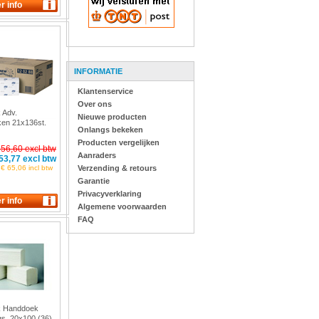
INFORMATIE
Klantenservice
Over ons
 Adv.
Nieuwe producten
en 21x136st.
Onlangs bekeken
Producten vergelijken
 56,60 excl btw
Aanraders
53,77 excl btw
€ 65,06 incl btw
Verzending & retours
Garantie
Privacyverklaring
Algemene voorwaarden
FAQ
k Handdoek
lgs,.20x100 (36)