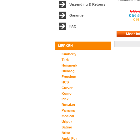
Verzending & Retours
€ 59,
Garantie
€ 56,6
€ 68
FAQ
MERKEN
Kimberly
Tork
Huismerk
Bulldog
Freedom
HCS
Curver
Komo
Piek
Rosalan
Panama
Medical
Uripur
Satino
Brise
Ambi Pur