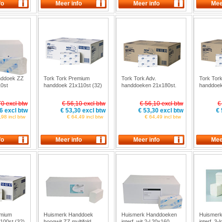
nddoek ZZ
Tork Tork Premium
Tork Tork Adv.
Tork Tork
10st
handdoek 21x110st (32)
handdoeken 21x180st.
handdoek
(32)
(32)
70 excl btw
€ 56,10 excl btw
€ 56,10 excl btw
€
6 excl btw
€ 53,30 excl btw
€ 53,30 excl btw
€ 
,98 incl btw
€ 64,49 incl btw
€ 64,49 incl btw
emium
Huismerk Handdoek
Huismerk Handdoeken
Huismer
100st (32)
hoogwit ZZ multifold
interf. wit 2-l 20x160
interf. 3-