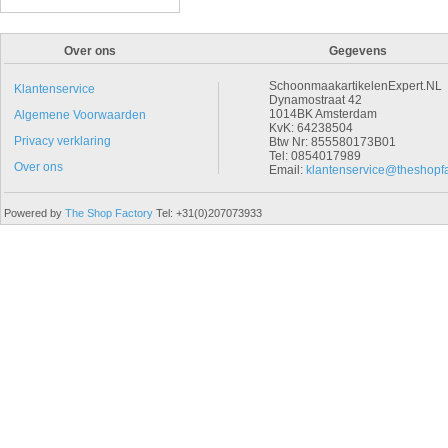
Over ons
Gegevens
SchoonmaakartikelenExpert.NL
Klantenservice
Dynamostraat 42
1014BK Amsterdam
Algemene Voorwaarden
KvK: 64238504
Privacy verklaring
Btw Nr: 855580173B01
Tel: 0854017989
Over ons
Email:
klantenservice@theshopfa
Powered by
The Shop Factory
Tel: +31(0)207073933