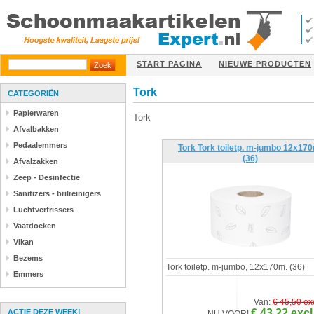
START PAGINA
NIEUWE PRODUCTEN
Tork
CATEGORIËN
Papierwaren
Tork
Afvalbakken
Pedaalemmers
Tork Tork toiletp. m-jumbo 12x17
(36)
Afvalzakken
Zeep - Desinfectie
Sanitizers - brilreinigers
Luchtverfrissers
Vaatdoeken
Vikan
Bezems
Tork toiletp. m-jumbo, 12x170m. (36)
Emmers
Van:
€ 45,50 ex
€ 43,22 excl
ACTIE DEZE WEEK!