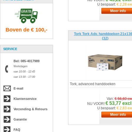
NU VOOR!
U bespaart:
€ 2,28 ex
Boven de € 100,-
Tork Tork Adv. handdoeken 21x136
(32)
SERVICE
Bel: 085-4017989
Werkdagen
van 10:00 - 12:45
van 13:30 - 17:00
Tork, advanced handdoeken
E-mail
Van:
€ 56,60 ex
Klantenservice
€ 53,77 excl
NU VOOR!
U bespaart:
€ 2,83 ex
Verzending & Retours
Garantie
FAQ