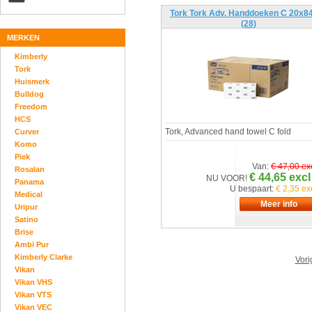
Tork Tork Adv. Handdoeken C 20x84
(28)
MERKEN
Kimberly
Tork
Huismerk
Bulldog
Freedom
HCS
Tork, Advanced hand towel C fold
Curver
Komo
Piek
Van:
€ 47,00 ex
Rosalan
€ 44,65 excl
NU VOOR!
Panama
U bespaart:
€ 2,35 ex
Medical
Uripur
Satino
Brise
Ambi Pur
Kimberly Clarke
Vori
Vikan
Vikan VHS
Vikan VTS
Vikan VEC