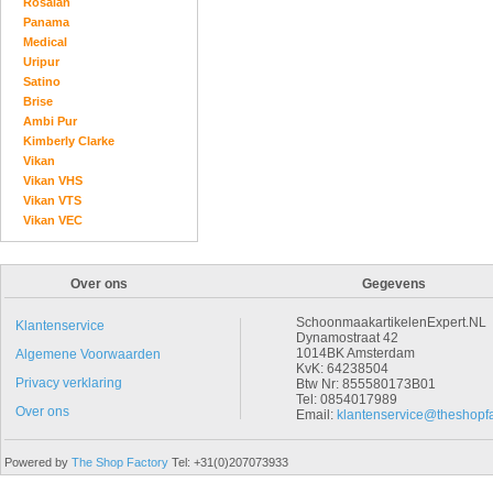
Rosalan
Panama
Medical
Uripur
Satino
Brise
Ambi Pur
Kimberly Clarke
Vikan
Vikan VHS
Vikan VTS
Vikan VEC
Over ons
Gegevens
SchoonmaakartikelenExpert.NL
Klantenservice
Dynamostraat 42
1014BK Amsterdam
Algemene Voorwaarden
KvK: 64238504
Privacy verklaring
Btw Nr: 855580173B01
Tel: 0854017989
Over ons
Email:
klantenservice@theshopfa
Powered by
The Shop Factory
Tel: +31(0)207073933