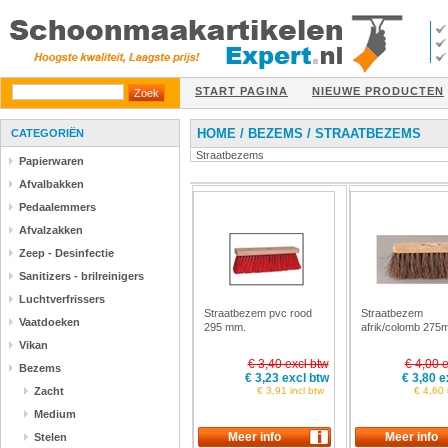
START PAGINA
NIEUWE PRODUCTEN
HOME
/
BEZEMS
/
STRAATBEZEMS
CATEGORIËN
Straatbezems
Papierwaren
Afvalbakken
Pedaalemmers
Afvalzakken
Zeep - Desinfectie
Sanitizers - brilreinigers
Luchtverfrissers
Straatbezem pvc rood
Straatbezem
Vaatdoeken
295 mm.
afrik/colomb 275
Vikan
€ 3,40 excl btw
€ 4,00 e
Bezems
€ 3,23 excl btw
€ 3,80 e
Zacht
€ 3,91 incl btw
€ 4,60 
Medium
Stelen