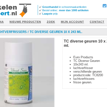
Groothandel
in schoonmaakartikelen
Bestel online::
meer dan 1000 artikelen
Laagste
prijs
NA
NIEUWE PRODUCTEN
ZOEK
MIJN ACCOUNT
CONTACT
CHTVERFRISSERS
/
TC DIVERSE GEUREN 10 X 243 ML.
TC diverse geuren 10 x
ml.
Euro Products
TC Diverse Geuren
10x243 ml.
luchtverfrisser
verschillende geuren
productcode: TC8200
luchtverfrissers
frisse geuren.