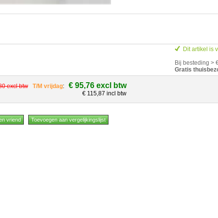
Dit artikel is
Bij besteding > 
Gratis thuisbez
€ 95,76 excl btw
80 excl btw
T/M vrijdag
:
€ 115,87 incl btw