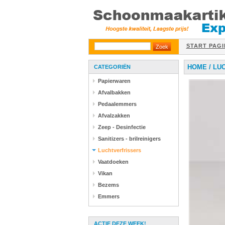
START PAGI
HOME
/
LU
CATEGORIËN
Papierwaren
Afvalbakken
Pedaalemmers
Afvalzakken
Zeep - Desinfectie
Sanitizers - brilreinigers
Luchtverfrissers
Vaatdoeken
Vikan
Bezems
Emmers
ACTIE DEZE WEEK!