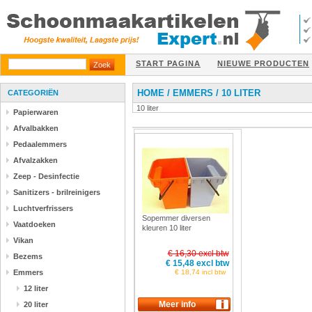
START PAGINA
NIEUWE PRODUCTEN
HOME
/
EMMERS
/
10 LITER
CATEGORIËN
10 liter
Papierwaren
Afvalbakken
Pedaalemmers
Afvalzakken
Zeep - Desinfectie
Sanitizers - brilreinigers
Luchtverfrissers
Sopemmer diversen
Vaatdoeken
kleuren 10 liter
Vikan
€ 16,30 excl btw
Bezems
€ 15,48 excl btw
Emmers
€ 18,74 incl btw
12 liter
20 liter