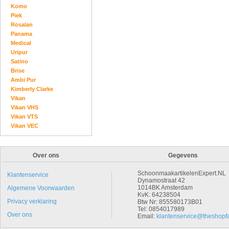
Komo
Piek
Rosalan
Panama
Medical
Uripur
Satino
Brise
Ambi Pur
Kimberly Clarke
Vikan
Vikan VHS
Vikan VTS
Vikan VEC
Over ons
Gegevens
SchoonmaakartikelenExpert.NL
Klantenservice
Dynamostraat 42
1014BK Amsterdam
Algemene Voorwaarden
KvK: 64238504
Privacy verklaring
Btw Nr: 855580173B01
Tel: 0854017989
Over ons
Email:
klantenservice@theshopfa