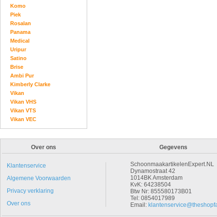
Komo
Piek
Rosalan
Panama
Medical
Uripur
Satino
Brise
Ambi Pur
Kimberly Clarke
Vikan
Vikan VHS
Vikan VTS
Vikan VEC
Over ons
Gegevens
SchoonmaakartikelenExpert.NL
Klantenservice
Dynamostraat 42
1014BK Amsterdam
Algemene Voorwaarden
KvK: 64238504
Privacy verklaring
Btw Nr: 855580173B01
Tel: 0854017989
Over ons
Email:
klantenservice@theshopfa