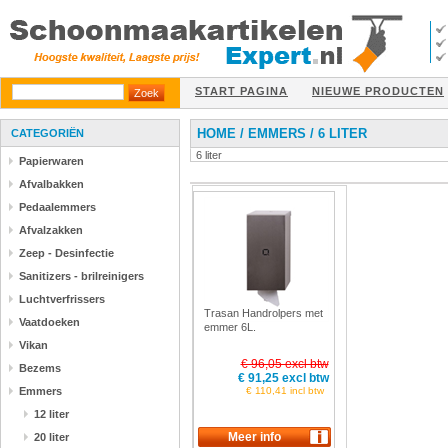
START PAGINA
NIEUWE PRODUCTEN
HOME
/
EMMERS
/
6 LITER
CATEGORIËN
6 liter
Papierwaren
Afvalbakken
Pedaalemmers
Afvalzakken
Zeep - Desinfectie
Sanitizers - brilreinigers
Luchtverfrissers
Trasan Handrolpers met
Vaatdoeken
emmer 6L.
Vikan
€ 96,05 excl btw
Bezems
€ 91,25 excl btw
Emmers
€ 110,41 incl btw
12 liter
20 liter