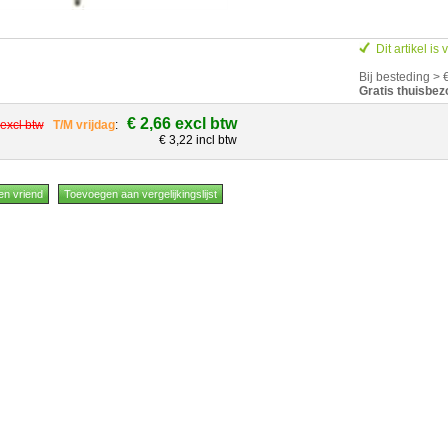
Dit artikel is
Bij besteding > 
Gratis thuisbez
€ 2,66 excl btw
 excl btw
T/M vrijdag
:
€ 3,22 incl btw