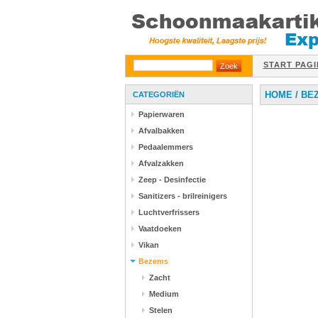
START PAGI
HOME
/
BE
CATEGORIËN
Papierwaren
Afvalbakken
Pedaalemmers
Afvalzakken
Zeep - Desinfectie
Sanitizers - brilreinigers
Luchtverfrissers
Vaatdoeken
Vikan
Bezems
Zacht
Medium
Stelen