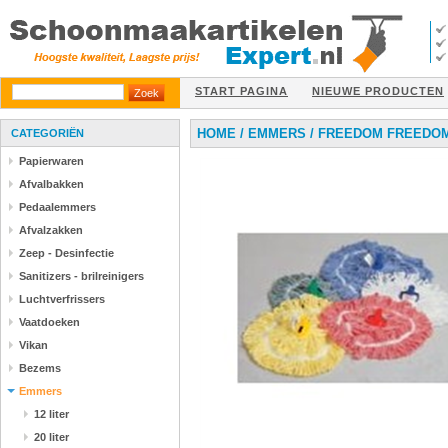
START PAGINA
NIEUWE PRODUCTEN
HOME
/
EMMERS
/
FREEDOM FREEDOM
CATEGORIËN
Papierwaren
Afvalbakken
Pedaalemmers
Afvalzakken
Zeep - Desinfectie
Sanitizers - brilreinigers
Luchtverfrissers
Vaatdoeken
Vikan
Bezems
Emmers
12 liter
20 liter