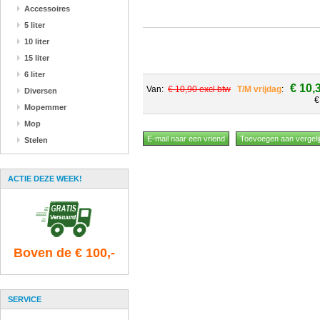
Accessoires
5 liter
10 liter
15 liter
6 liter
€ 10,
Van:
€ 10,90 excl btw
T/M vrijdag
:
Diversen
€
Mopemmer
Mop
Stelen
ACTIE DEZE WEEK!
Boven de € 100,-
SERVICE