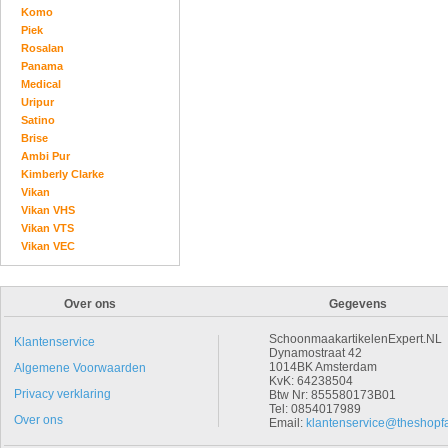
Komo
Piek
Rosalan
Panama
Medical
Uripur
Satino
Brise
Ambi Pur
Kimberly Clarke
Vikan
Vikan VHS
Vikan VTS
Vikan VEC
Over ons
Gegevens
SchoonmaakartikelenExpert.NL
Klantenservice
Dynamostraat 42
1014BK Amsterdam
Algemene Voorwaarden
KvK: 64238504
Privacy verklaring
Btw Nr: 855580173B01
Tel: 0854017989
Over ons
Email:
klantenservice@theshopfa