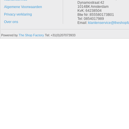
Dynamostraat 42
1014BK Amsterdam
Algemene Voorwaarden
KvK: 64238504
Privacy verklaring
Btw Nr: 855580173B01
Tel: 0854017989
Over ons
Email:
klantenservice@theshopfa
Powered by
The Shop Factory
Tel: +31(0)207073933