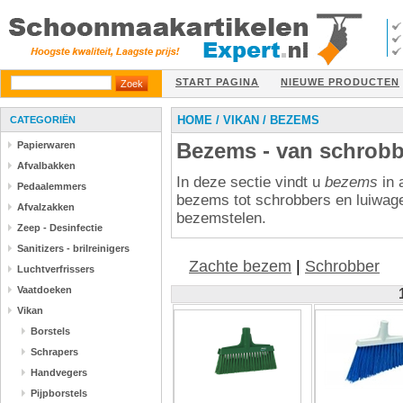
START PAGINA
NIEUWE PRODUCTEN
HOME
/
VIKAN
/
BEZEMS
CATEGORIËN
Bezems - van schrobb
Papierwaren
Afvalbakken
In deze sectie vindt u
bezems
in 
Pedaalemmers
bezems tot schrobbers en luiwage
Afvalzakken
bezemstelen.
Zeep - Desinfectie
Sanitizers - brilreinigers
Zachte bezem
|
Schrobber
Luchtverfrissers
Vaatdoeken
Vikan
Borstels
Schrapers
Handvegers
Pijpborstels