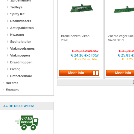
Sproeilansen
Trolleys
Spray Kit
Raamwissers
Actiepakketten
Kwasten
Brede bezem Vikan
Zachte veger 60
2920
Vikan 3199
Spuitpistolen
Vlakmopframes
€ 29,27 excl btw
€ 31,28 e
€ 24,16 excl btw
€ 25,83 e
Vlakmoppen
€ 29,24 incl btw
€ 31,25 
Draadmoppen
Overig
Detecteerbaar
Bezems
Emmers
ACTIE DEZE WEEK!