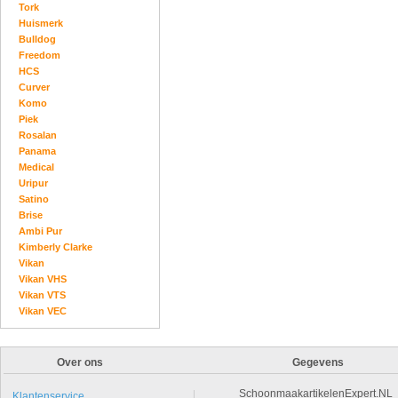
Tork
Huismerk
Bulldog
Freedom
HCS
Curver
Komo
Piek
Rosalan
Panama
Medical
Uripur
Satino
Brise
Ambi Pur
Kimberly Clarke
Vikan
Vikan VHS
Vikan VTS
Vikan VEC
Over ons
Gegevens
SchoonmaakartikelenExpert.NL
Klantenservice