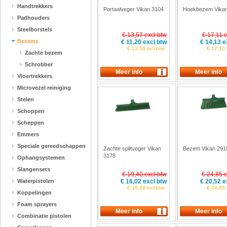
Handtrekkers
Portaalveger Vikan 3104
Hoekbezem Vikan
Padhouders
Steelborstels
€ 13,57 excl btw
€ 17,11 e
Bezems
€ 11,20 excl btw
€ 14,13 e
€ 13,56 incl btw
€ 17,10 
Zachte bezem
Schrobber
Vloertrekkers
Microvezel reiniging
Stelen
Schoppen
Scheppen
Emmers
Speciale gereedschappen
Zachte splitveger Vikan
Bezem Vikan 291
3178
Ophangsystemen
Slangensets
€ 19,40 excl btw
€ 24,85 e
Waterpistolen
€ 16,02 excl btw
€ 20,52 e
€ 19,38 incl btw
€ 24,83 
Koppelingen
Foam sprayers
Combinatie pistolen