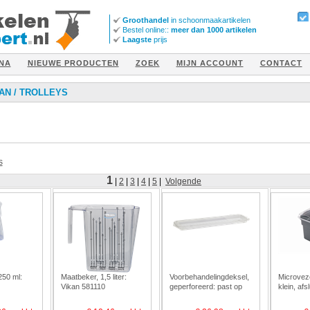
Groothandel
in schoonmaakartikelen
Bestel online::
meer dan 1000 artikelen
Laagste
prijs
NA
NIEUWE PRODUCTEN
ZOEK
MIJN ACCOUNT
CONTACT
AN
/
TROLLEYS
s
1
|
2
|
3
|
4
|
5
|
Volgende
250 ml:
Maatbeker, 1,5 liter:
Voorbehandelingdeksel,
Microvez
Vikan 581110
geperforeerd: past op
klein, afs
mop box 581418 Vikan
580918
581310