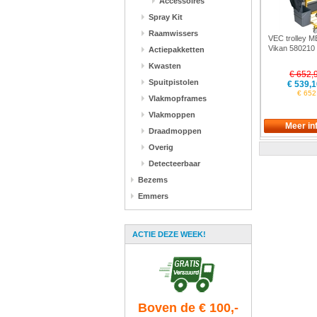
Accessoires
Spray Kit
Raamwissers
VEC trolley 
Vikan 580210
Actiepakketten
Kwasten
€ 652,
Spuitpistolen
€ 539,1
€ 652,
Vlakmopframes
Vlakmoppen
Draadmoppen
Overig
Detecteerbaar
Bezems
Emmers
ACTIE DEZE WEEK!
Boven de € 100,-