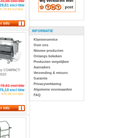
 35,86 excl btw
29,61 excl btw
€ 35,83 incl btw
INFORMATIE
Klantenservice
Over ons
Nieuwe producten
Onlangs bekeken
Producten vergelijken
Aanraders
ley COMPACT:
Verzending & retours
0310
Garantie
Privacyverklaring
576,61 excl btw
Algemene voorwaarden
76,10 excl btw
 576,08 incl btw
FAQ