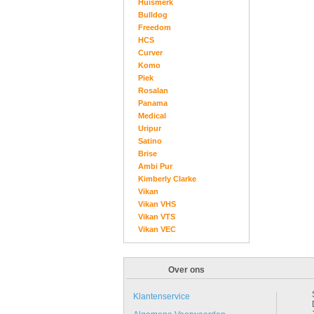
Huismerk
Bulldog
Freedom
HCS
Curver
Komo
Piek
Rosalan
Panama
Medical
Uripur
Satino
Brise
Ambi Pur
Kimberly Clarke
Vikan
Vikan VHS
Vikan VTS
Vikan VEC
Over ons
Klantenservice