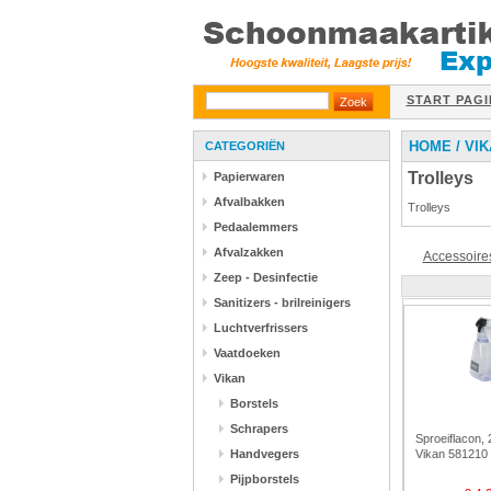
START PAGI
HOME
/
VIK
CATEGORIËN
Trolleys
Papierwaren
Afvalbakken
Trolleys
Pedaalemmers
Afvalzakken
Accessoire
Zeep - Desinfectie
Sanitizers - brilreinigers
Luchtverfrissers
Vaatdoeken
Vikan
Borstels
Schrapers
Sproeiflacon, 
Handvegers
Vikan 581210
Pijpborstels