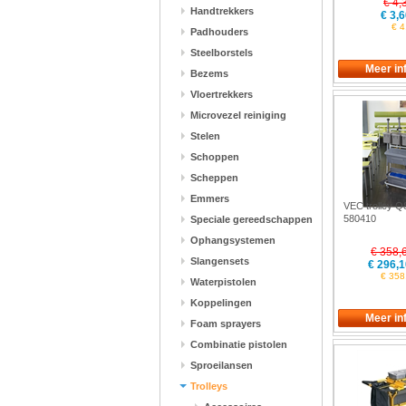
€ 4,
Handtrekkers
€ 3,6
€ 4
Padhouders
Steelborstels
Bezems
Vloertrekkers
Microvezel reiniging
Stelen
Schoppen
Scheppen
Emmers
VEC trolley Q
580410
Speciale gereedschappen
Ophangsystemen
€ 358,
Slangensets
€ 296,1
€ 358,
Waterpistolen
Koppelingen
Foam sprayers
Combinatie pistolen
Sproeilansen
Trolleys