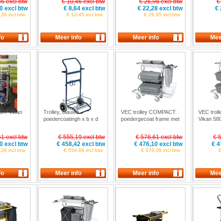
36 excl btw
€ 10,46 excl btw
€ 26,98 excl btw
€
0 excl btw
€ 8,64 excl btw
€ 22,28 excl btw
€ 
,36 incl btw
€ 10,45 incl btw
€ 26,95 incl btw
SR: Vikan
Trolley, blauwe
VEC trolley COMPACT:
VEC trol
poedercoatingh x b x d
poedergecoat frame met
Vikan 58
Vikan 9421
polypropyleen
onderdelen Vikan
61 excl btw
€ 555,19 excl btw
€ 576,61 excl btw
€ 
580314
0 excl btw
€ 458,42 excl btw
€ 476,10 excl btw
€ 4
28 incl btw
€ 554,68 incl btw
€ 576,08 incl btw
€