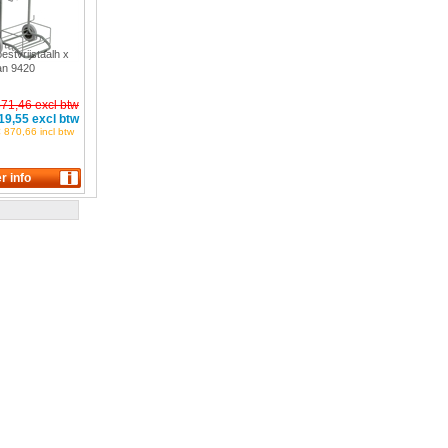
oestvrijstaalh x
an 9420
871,46 excl btw
19,55 excl btw
 870,66 incl btw