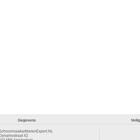
Gegevens
Veili
SchoonmaakartikelenExpert.NL
Dynamostraat 42