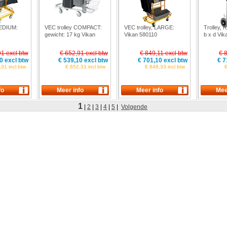
MEDIUM:
VEC trolley COMPACT:
VEC trolley, LARGE:
Trolley, r
gewicht: 17 kg Vikan
Vikan 580110
b x d Vik
580311
91 excl btw
€ 652,91 excl btw
€ 849,11 excl btw
€ 
0 excl btw
€ 539,10 excl btw
€ 701,10 excl btw
€ 7
31 incl btw
€ 652,31 incl btw
€ 848,33 incl btw
€
1
|
2
|
3
|
4
|
5
|
Volgende