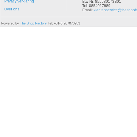
Privacy verklaring
Btw Nr: 855580173B01
Tel: 0854017989
Over ons
Email:
klantenservice@theshopfa
Powered by
The Shop Factory
Tel: +31(0)207073933