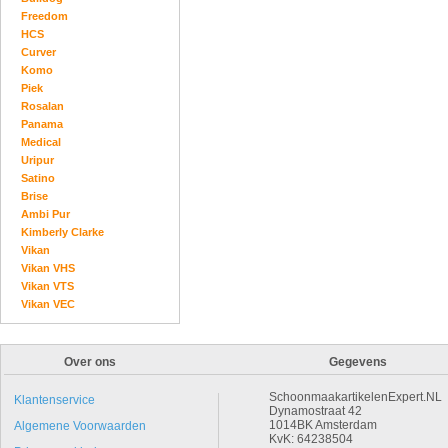
Freedom
HCS
Curver
Komo
Piek
Rosalan
Panama
Medical
Uripur
Satino
Brise
Ambi Pur
Kimberly Clarke
Vikan
Vikan VHS
Vikan VTS
Vikan VEC
Over ons
Gegevens
SchoonmaakartikelenExpert.NL
Klantenservice
Dynamostraat 42
1014BK Amsterdam
Algemene Voorwaarden
KvK: 64238504