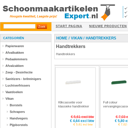
START PAGINA
NIEUWE PRODUCTEN
HOME
/
VIKAN
/
HANDTREKKERS
CATEGORIËN
Handtrekkers
Papierwaren
Afvalbakken
Handtrekkers
Pedaalemmers
Afvalzakken
Zeep - Desinfectie
Sanitizers - brilreinigers
Luchtverfrissers
Vaatdoeken
Vikan
Klikcassette voor
Full colour
Borstels
klassieke handtrekker
vervangingscasse
Vikan 7771
Vikan 7731
Schrapers
€ 5,61 excl btw
€ 7,03 e
Handvegers
€ 4,64 excl btw
€ 5,80 e
€ 5,61 incl btw
€ 7,02 
Pijpborstels