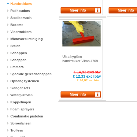
Handtrekkers
Padhouders
Steelborstels
Bezems
Vloertrekkers
Microvezel reiniging
Stelen
Schoppen
Ultra hygiëne
Scheppen
handtrekker Vikan 4769
Emmers
€ 14,93 excl btw
Speciale gereedschappen
€ 12,33 excl btw
€ 14,92 incl btw
Ophangsystemen
Slangensets
Waterpistolen
Koppelingen
Foam sprayers
Combinatie pistolen
Sproeilansen
Trolleys