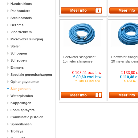
Handtrekkers
Padhouders
Steelborstels
Bezems
Vloertrekkers
Microvezel reiniging
Stelen
Schoppen
Heetwater slangenset
Heetwater slange
Scheppen
15 meter slangenset
20 meter slangen
Vikan 9336
Vikan 9337
Emmers
€ 108,51 excl btw
€ 133,80 e
Speciale gereedschappen
€ 89,60 excl btw
€ 110,48 e
€ 108,41 incl btw
€ 133,67 i
Ophangsystemen
Slangensets
Waterpistolen
Koppelingen
Foam sprayers
Combinatie pistolen
Sproeilansen
Trolleys