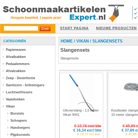
START PAGINA
NIEUWE PRODUCTEN
HOME
/
VIKAN
/
SLANGENSETS
CATEGORIËN
Slangensets
Papierwaren
Afvalbakken
Slangensets
Pedaalemmers
Afvalzakken
Zeep - Desinfectie
Sanitizers - brilreinigers
Luchtverfrissers
Vaatdoeken
Vikan
Uitvoerslang - 1,5 meter
Koudwater slange
Borstels
Vikan 9441
10 meter slangen
Vikan 9331
Schrapers
€ 19,78 excl btw
€ 45,89 e
Handvegers
€ 16,34 excl btw
€ 37,89 e
€ 19,77 incl btw
€ 45,85 
Pijpborstels