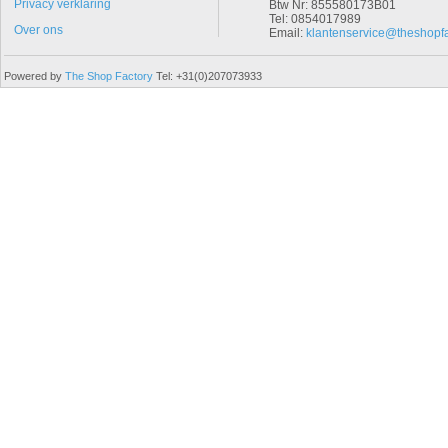
Privacy verklaring
Btw Nr: 855580173B01
Tel: 0854017989
Over ons
Email:
klantenservice@theshopfa
Powered by
The Shop Factory
Tel: +31(0)207073933