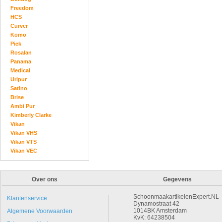
Freedom
HCS
Curver
Komo
Piek
Rosalan
Panama
Medical
Uripur
Satino
Brise
Ambi Pur
Kimberly Clarke
Vikan
Vikan VHS
Vikan VTS
Vikan VEC
Over ons
Gegevens
SchoonmaakartikelenExpert.NL
Klantenservice
Dynamostraat 42
1014BK Amsterdam
Algemene Voorwaarden
KvK: 64238504