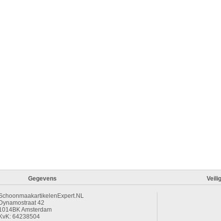
Gegevens
Veili
SchoonmaakartikelenExpert.NL
Dynamostraat 42
1014BK Amsterdam
KvK: 64238504