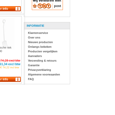
INFORMATIE
Klantenservice
Over ons
Nieuwe producten
Onlangs bekeken
sche riek
90
Producten vergelijken
Aanraders
 74,28 excl btw
Verzending & retours
61,34 excl btw
Garantie
€ 74,22 incl btw
Privacyverklaring
Algemene voorwaarden
FAQ