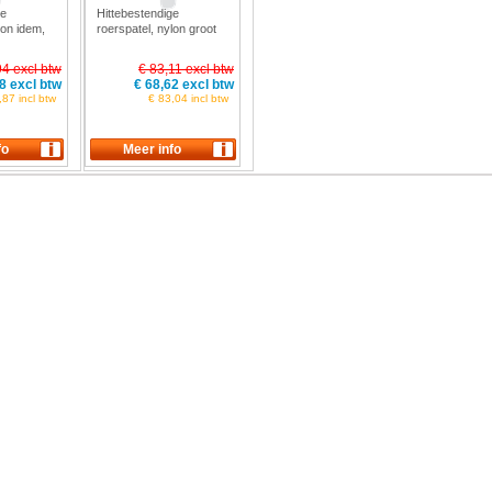
ge
Hittebestendige
lon idem,
roerspatel, nylon groot
engte 1200
blad, breedte 300 mm
07
Vikan 7009
94 excl btw
€ 83,11 excl btw
8 excl btw
€ 68,62 excl btw
,87 incl btw
€ 83,04 incl btw