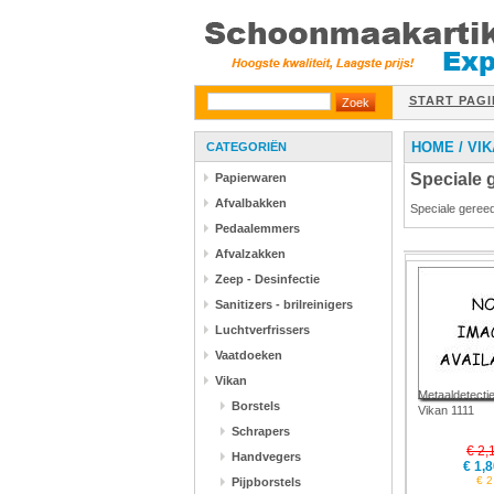
START PAGI
HOME
/
VIK
CATEGORIËN
Speciale
Papierwaren
Afvalbakken
Speciale gere
Pedaalemmers
Afvalzakken
Zeep - Desinfectie
Sanitizers - brilreinigers
Luchtverfrissers
Vaatdoeken
Vikan
Metaaldetectie 
Borstels
Vikan 1111
Schrapers
€ 2,
Handvegers
€ 1,8
€ 2
Pijpborstels