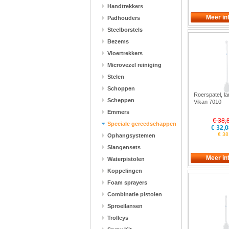
Handtrekkers
Padhouders
Steelborstels
Bezems
Vloertrekkers
Microvezel reiniging
Stelen
Schoppen
Roerspatel, la
Scheppen
Vikan 7010
Emmers
€ 38,
Speciale gereedschappen
€ 32,0
€ 38
Ophangsystemen
Slangensets
Waterpistolen
Koppelingen
Foam sprayers
Combinatie pistolen
Sproeilansen
Trolleys