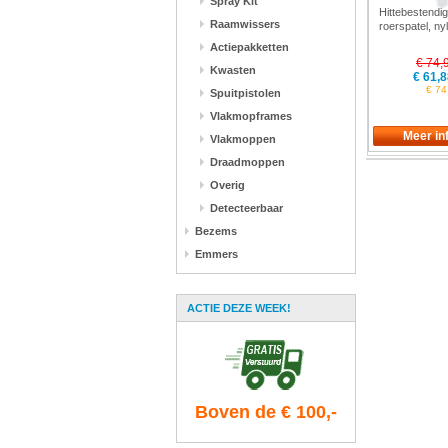
Spray Kit
Hittebestendi
Raamwissers
roerspatel, ny
lange steel, l
Actiepakketten
mm Vikan 70
€ 74,
Kwasten
€ 61,8
€ 74
Spuitpistolen
Vlakmopframes
Vlakmoppen
Draadmoppen
Overig
Detecteerbaar
Bezems
Emmers
ACTIE DEZE WEEK!
Boven de € 100,-