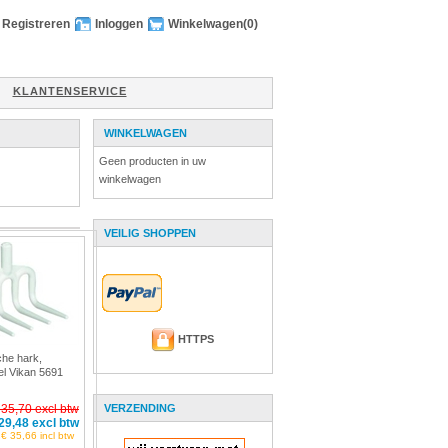
Registreren
Inloggen
Winkelwagen
(0)
KLANTENSERVICE
WINKELWAGEN
Geen producten in uw
winkelwagen
VEILIG SHOPPEN
HTTPS
che hark,
el Vikan 5691
 35,70 excl btw
VERZENDING
29,48 excl btw
€ 35,66 incl btw