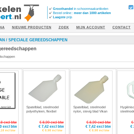
Groothandel
in schoonmaakartikelen
Bestel online::
meer dan 1000 artikelen
Laagste
prijs
NA
NIEUWE PRODUCTEN
ZOEK
MIJN ACCOUNT
CONTACT
AN
/
SPECIALE GEREEDSCHAPPEN
 gereedschappen
edschappen
test kit
Spatelblad, steelmodel
Spatelblad, steelmodel
Hygiënis
polyethyleen, flexibel
nylon, stevig blad Vikan
steelmod
blad Vikan 7013
7011
18 excl btw
€ 8,99 excl btw
€ 8,99 excl btw
€
0 excl btw
€ 7,42 excl btw
€ 7,42 excl btw
€ 
,18 incl btw
€ 8,98 incl btw
€ 8,98 incl btw