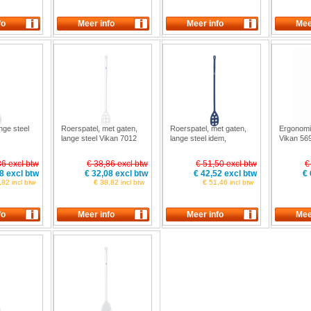
nge steel
Roerspatel, met gaten,
Roerspatel, met gaten,
Ergonomi
lange steel Vikan 7012
lange steel idem,
Vikan 56
donkerblauw, metaal
detecteerbaar Vikan
86 excl btw
€ 38,86 excl btw
€ 51,50 excl btw
€
7012
8 excl btw
€ 32,08 excl btw
€ 42,52 excl btw
€ 
,82 incl btw
€ 38,82 incl btw
€ 51,46 incl btw