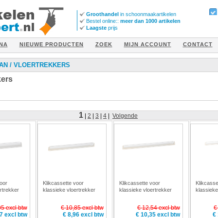
Groothandel
in schoonmaakartikelen
Bestel online::
meer dan 1000 artikelen
Laagste
prijs
NA
NIEUWE PRODUCTEN
ZOEK
MIJN ACCOUNT
CONTACT
AN
/
VLOERTREKKERS
kers
1
|
2
|
3
|
4
|
Volgende
voor
Klikcassette voor
Klikcassette voor
Klikcasse
rtrekker
klassieke vloertrekker
klassieke vloertrekker
klassieke
 7772
500 mm Vikan 7773
600 mm Vikan 7774
700 mm V
05 excl btw
€ 10,85 excl btw
€ 12,54 excl btw
€
7 excl btw
€ 8,96 excl btw
€ 10,35 excl btw
€