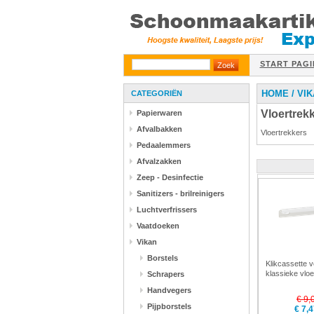
START PAGI
HOME
/
VIK
CATEGORIËN
Vloertrek
Papierwaren
Afvalbakken
Vloertrekkers
Pedaalemmers
Afvalzakken
Zeep - Desinfectie
Sanitizers - brilreinigers
Luchtverfrissers
Vaatdoeken
Vikan
Borstels
Klikcassette 
klassieke vloe
Schrapers
400 mm Vikan
Handvegers
€ 9,
Pijpborstels
€ 7,4