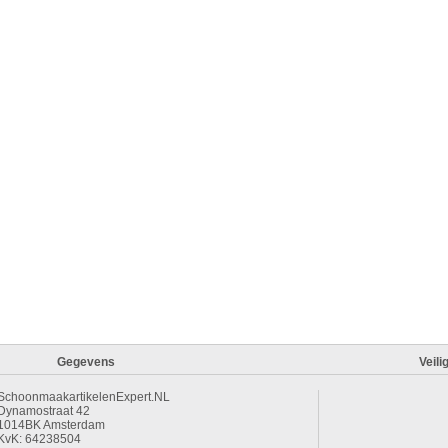
Gegevens
Veili
SchoonmaakartikelenExpert.NL
Dynamostraat 42
1014BK Amsterdam
KvK: 64238504