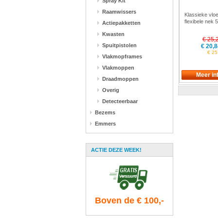
Spray Kit
Raamwissers
Klassieke vloe
flexibele nek
Actiepakketten
Vikan 7763
Kwasten
€ 25,
Spuitpistolen
€ 20,8
€ 25
Vlakmopframes
Vlakmoppen
Draadmoppen
Overig
Detecteerbaar
Bezems
Emmers
ACTIE DEZE WEEK!
Boven de € 100,-