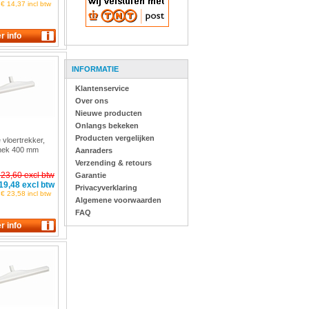
€ 14,37 incl btw
INFORMATIE
Klantenservice
Over ons
Nieuwe producten
Onlangs bekeken
Producten vergelijken
 vloertrekker,
 nek 400 mm
Aanraders
62
Verzending & retours
 23,60 excl btw
Garantie
19,48 excl btw
Privacyverklaring
€ 23,58 incl btw
Algemene voorwaarden
FAQ