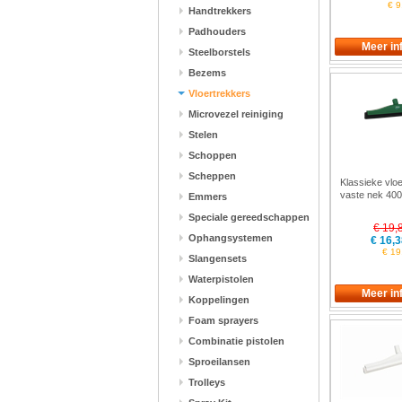
€ 9
Handtrekkers
Padhouders
Steelborstels
Bezems
Vloertrekkers
Microvezel reiniging
Stelen
Schoppen
Scheppen
Klassieke vloe
vaste nek 40
Emmers
7752
Speciale gereedschappen
€ 19,
Ophangsystemen
€ 16,3
€ 19
Slangensets
Waterpistolen
Koppelingen
Foam sprayers
Combinatie pistolen
Sproeilansen
Trolleys