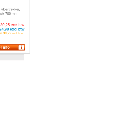
 vloertrekker,
 nek 700 mm
65
 30,25 excl btw
24,98 excl btw
€ 30,22 incl btw