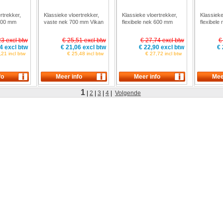
rtrekker,
Klassieke vloertrekker,
Klassieke vloertrekker,
Klassieke
 500 mm
vaste nek 700 mm Vikan
flexibele nek 600 mm
flexibele
7755
Vikan 7764
Vikan 77
23 excl btw
€ 25,51 excl btw
€ 27,74 excl btw
€
4 excl btw
€ 21,06 excl btw
€ 22,90 excl btw
€ 
,21 incl btw
€ 25,48 incl btw
€ 27,72 incl btw
1
|
2
|
3
|
4
|
Volgende