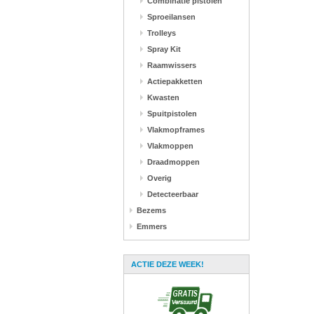
Combinatie pistolen
Sproeilansen
Trolleys
Spray Kit
Raamwissers
Actiepakketten
Kwasten
Spuitpistolen
Vlakmopframes
Vlakmoppen
Draadmoppen
Overig
Detecteerbaar
Bezems
Emmers
ACTIE DEZE WEEK!