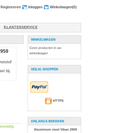
Registreren
Inloggen
Winkelwagen
(0)
KLANTENSERVICE
WINKELWAGEN
Geen producten in uw
2959
winkelwagen
nststof
VEILIG SHOPPEN
st bij
HTTPS
ONLANGS BEKEKEN
 voorradig
Aluminium steel Vikan 2959