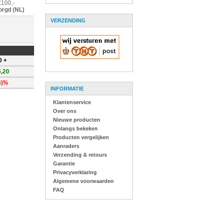
€100,-
orgd (NL)
VERZENDING
0 +
6,20
6)%
INFORMATIE
Klantenservice
Over ons
Nieuwe producten
Onlangs bekeken
Producten vergelijken
Aanraders
Verzending & retours
Garantie
Privacyverklaring
Algemene voorwaarden
FAQ