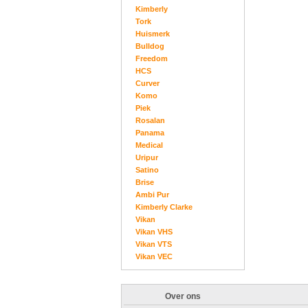
Kimberly
Tork
Huismerk
Bulldog
Freedom
HCS
Curver
Komo
Piek
Rosalan
Panama
Medical
Uripur
Satino
Brise
Ambi Pur
Kimberly Clarke
Vikan
Vikan VHS
Vikan VTS
Vikan VEC
Over ons