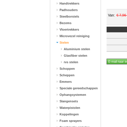
Handtrekkers
Padhouders
Van:
€ 7,96
Steelborstels
Bezems
Vloertrekkers
Microvezel reiniging
Stelen
Aluminium stelen
Glasfiber stelen
rvs stelen
Schoppen
Scheppen
Emmers
Speciale gereedschappen
Ophangsystemen
Slangensets
Waterpistolen
Koppelingen
Foam sprayers