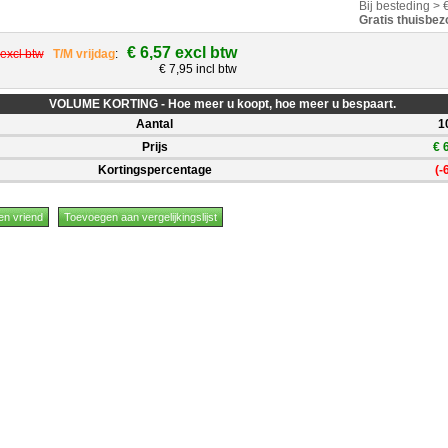
Bij besteding > 
Gratis thuisbez
€ 6,57 excl btw
 excl btw
T/M vrijdag
:
€ 7,95 incl btw
VOLUME KORTING - Hoe meer u koopt, hoe meer u bespaart.
Aantal
1
Prijs
€ 
Kortingspercentage
(-