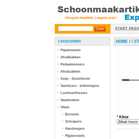
START PAGI
HOME
/
/
S
CATEGORIËN
Papierwaren
Afvalbakken
Pedaalemmers
Afvalzakken
Zeep - Desinfectie
Sanitizers - brilreinigers
Luchtverfrissers
Vaatdoeken
Vikan
Borstels
*
Kleur
Schrapers
Handvegers
Pijpborstels