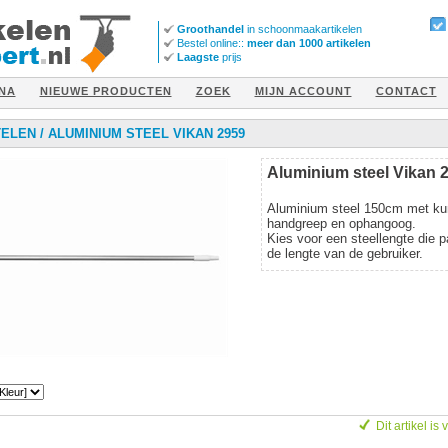
Groothandel
in schoonmaakartikelen
Bestel online::
meer dan 1000 artikelen
Laagste
prijs
NA
NIEUWE PRODUCTEN
ZOEK
MIJN ACCOUNT
CONTACT
TELEN
/
ALUMINIUM STEEL VIKAN 2959
Aluminium steel Vikan 
Aluminium steel 150cm met ku
handgreep en ophangoog.
Kies voor een steellengte die pa
de lengte van de gebruiker.
Dit artikel is