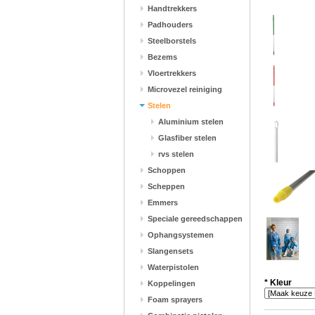
Handtrekkers
Padhouders
Steelborstels
Bezems
Vloertrekkers
Microvezel reiniging
Stelen
Aluminium stelen
Glasfiber stelen
rvs stelen
Schoppen
Scheppen
Emmers
Speciale gereedschappen
Ophangsystemen
Slangensets
Waterpistolen
*
Kleur
Koppelingen
Foam sprayers