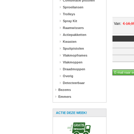
Combinatie pistolen
Sproeilansen
Trolleys
Spray Kit
Van:
€ 16,9
Raamwissers
Actiepakketten
Kwasten
Spuitpistolen
Vlakmopframes
Vlakmoppen
Draadmoppen
Overig
Detecteerbaar
Bezems
Emmers
ACTIE DEZE WEEK!