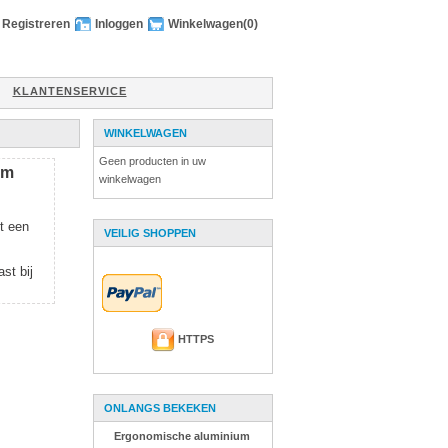
Registreren
Inloggen
Winkelwagen
(0)
KLANTENSERVICE
WINKELWAGEN
Geen producten in uw
um
winkelwagen
t een
VEILIG SHOPPEN
st bij
HTTPS
ONLANGS BEKEKEN
Ergonomische aluminium