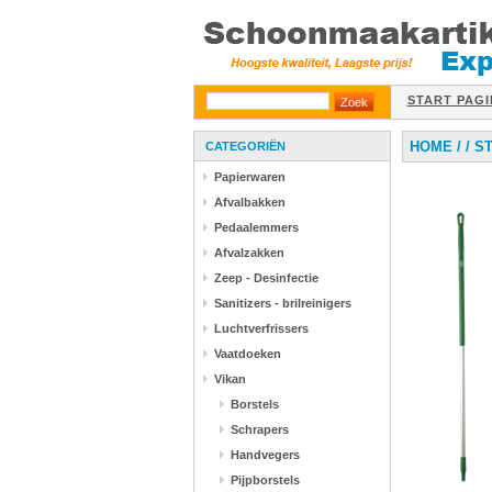
START PAGI
HOME
/
/
S
CATEGORIËN
Papierwaren
Afvalbakken
Pedaalemmers
Afvalzakken
Zeep - Desinfectie
Sanitizers - brilreinigers
Luchtverfrissers
Vaatdoeken
Vikan
Borstels
Schrapers
Handvegers
Pijpborstels