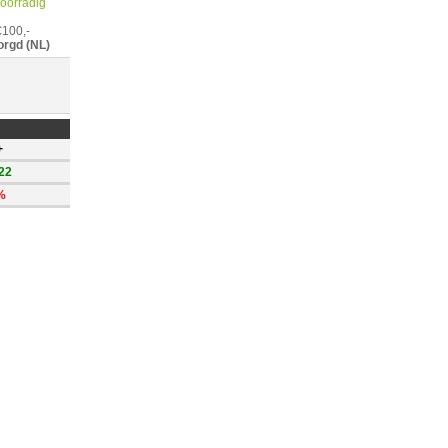
 voorradig
€100,-
orgd (NL)
+
22
%