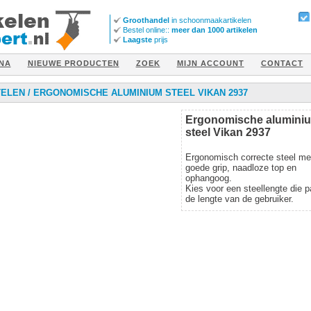
Groothandel
in schoonmaakartikelen
Bestel online::
meer dan 1000 artikelen
Laagste
prijs
NA
NIEUWE PRODUCTEN
ZOEK
MIJN ACCOUNT
CONTACT
TELEN
/
ERGONOMISCHE ALUMINIUM STEEL VIKAN 2937
Ergonomische alumini
steel Vikan 2937
Ergonomisch correcte steel me
goede grip, naadloze top en
ophangoog.
Kies voor een steellengte die pa
de lengte van de gebruiker.