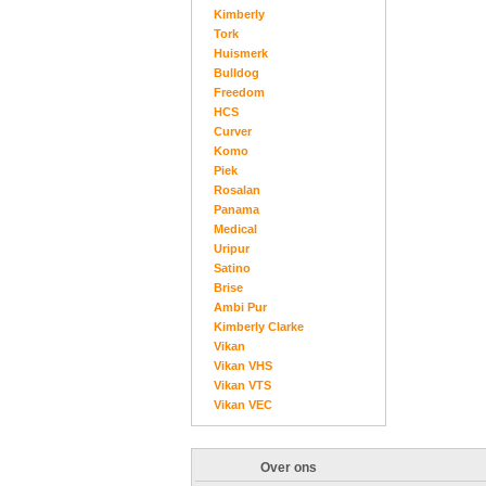
Kimberly
Tork
Huismerk
Bulldog
Freedom
HCS
Curver
Komo
Piek
Rosalan
Panama
Medical
Uripur
Satino
Brise
Ambi Pur
Kimberly Clarke
Vikan
Vikan VHS
Vikan VTS
Vikan VEC
Over ons