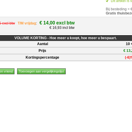
Dit artikel is
Bij besteding > 
Gratis thuisbez
€ 14,00 excl btw
5 excl btw
T/M vrijdag
:
€ 16,93 incl btw
VOLUME KORTING - Hoe meer u koopt, hoe meer u bespaart.
Aantal
10 
Prijs
€ 13,
Kortingspercentage
(-6)