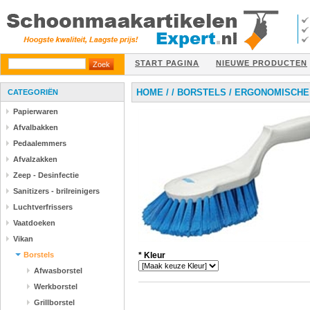
START PAGINA
NIEUWE PRODUCTEN
HOME
/
/
BORSTELS
/
ERGONOMISCHE 
CATEGORIËN
Papierwaren
Afvalbakken
Pedaalemmers
Afvalzakken
Zeep - Desinfectie
Sanitizers - brilreinigers
Luchtverfrissers
Vaatdoeken
Vikan
Borstels
*
Kleur
Afwasborstel
Werkborstel
Grillborstel