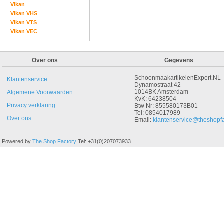
Vikan
Vikan VHS
Vikan VTS
Vikan VEC
Over ons
Gegevens
SchoonmaakartikelenExpert.NL
Klantenservice
Dynamostraat 42
1014BK Amsterdam
Algemene Voorwaarden
KvK: 64238504
Privacy verklaring
Btw Nr: 855580173B01
Tel: 0854017989
Over ons
Email:
klantenservice@theshopfa
Powered by
The Shop Factory
Tel: +31(0)207073933