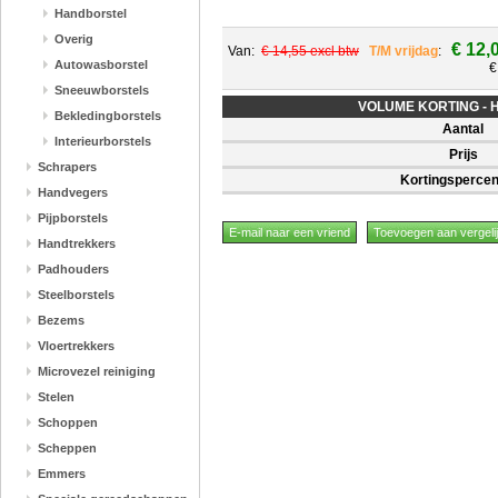
Handborstel
Overig
€ 12,
Van:
€ 14,55 excl btw
T/M vrijdag
:
Autowasborstel
€
Sneeuwborstels
VOLUME KORTING - Hoe
Bekledingborstels
Aantal
Interieurborstels
Prijs
Schrapers
Kortingsperce
Handvegers
Pijpborstels
Handtrekkers
Padhouders
Steelborstels
Bezems
Vloertrekkers
Microvezel reiniging
Stelen
Schoppen
Scheppen
Emmers