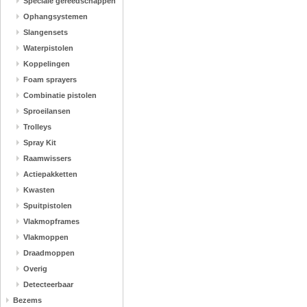
Speciale gereedschappen
Ophangsystemen
Slangensets
Waterpistolen
Koppelingen
Foam sprayers
Combinatie pistolen
Sproeilansen
Trolleys
Spray Kit
Raamwissers
Actiepakketten
Kwasten
Spuitpistolen
Vlakmopframes
Vlakmoppen
Draadmoppen
Overig
Detecteerbaar
Bezems