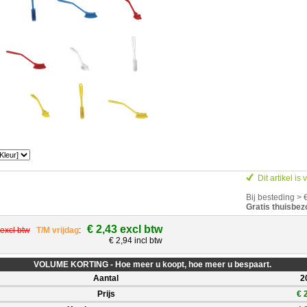
Dit artikel is
Bij besteding > 
Gratis thuisbez
€ 2,43 excl btw
 excl btw
T/M vrijdag
:
€ 2,94 incl btw
VOLUME KORTING - Hoe meer u koopt, hoe meer u bespaart.
Aantal
2
Prijs
€ 