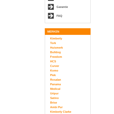
Garantie
FAQ
MERKEN
Kimberly
Tork
Huismerk
Bulldog
Freedom
HCS
Curver
Komo
Piek
Rosalan
Panama
Medical
Uripur
Satino
Brise
Ambi Pur
Kimberly Clarke