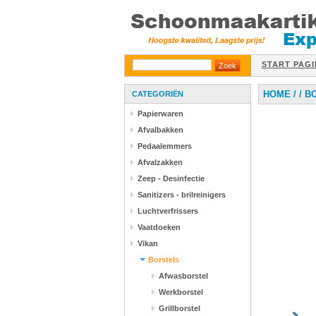
START PAGI
HOME
/
/
B
CATEGORIËN
Papierwaren
Afvalbakken
Pedaalemmers
Afvalzakken
Zeep - Desinfectie
Sanitizers - brilreinigers
Luchtverfrissers
Vaatdoeken
Vikan
Borstels
Afwasborstel
Werkborstel
Grillborstel