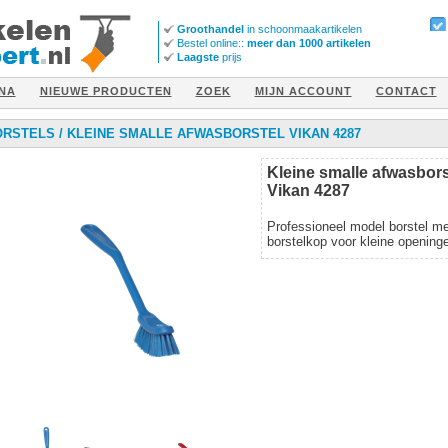
Groothandel
in schoonmaakartikelen
Bestel online::
meer dan 1000 artikelen
Laagste
prijs
NA
NIEUWE PRODUCTEN
ZOEK
MIJN ACCOUNT
CONTACT
ORSTELS
/
KLEINE SMALLE AFWASBORSTEL VIKAN 4287
Kleine smalle afwasbors
Vikan 4287
Professioneel model borstel me
borstelkop voor kleine opening