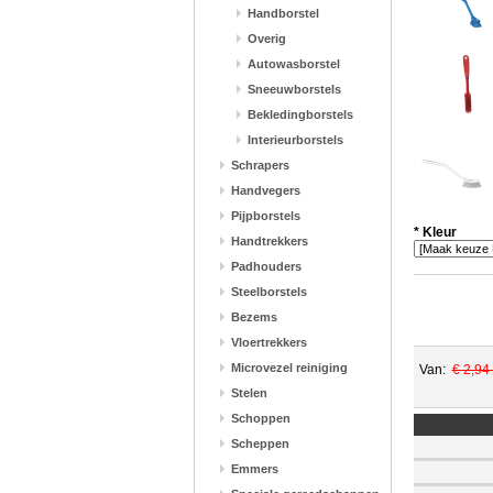
Handborstel
Overig
Autowasborstel
Sneeuwborstels
Bekledingborstels
Interieurborstels
Schrapers
Handvegers
Pijpborstels
*
Kleur
Handtrekkers
Padhouders
Steelborstels
Bezems
Vloertrekkers
Microvezel reiniging
Van:
€ 2,94
Stelen
Schoppen
Scheppen
Emmers