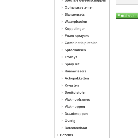
Speciale gereedschappen
Ophangsystemen
Slangensets
Waterpistolen
Koppelingen
Foam sprayers
Combinatie pistolen
Sproeilansen
Trolleys
Spray Kit
Raamwissers
Actiepakketten
Kwasten
Spuitpistolen
Vlakmopframes
Vlakmoppen
Draadmoppen
Overig
Detecteerbaar
Bezems