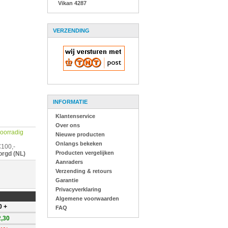
Vikan 4287
VERZENDING
INFORMATIE
Klantenservice
Over ons
 voorradig
Nieuwe producten
Onlangs bekeken
€100,-
Producten vergelijken
orgd (NL)
Aanraders
Verzending & retours
Garantie
Privacyverklaring
Algemene voorwaarden
0 +
FAQ
2,30