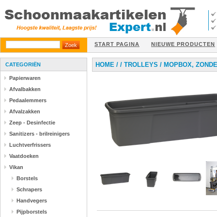
START PAGINA
NIEUWE PRODUCTEN
HOME
/
/
TROLLEYS
/
MOPBOX, ZONDE
CATEGORIËN
Papierwaren
Afvalbakken
Pedaalemmers
Afvalzakken
Zeep - Desinfectie
Sanitizers - brilreinigers
Luchtverfrissers
Vaatdoeken
Vikan
Borstels
Schrapers
Handvegers
Pijpborstels