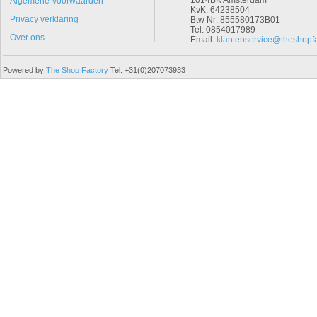
1014BK Amsterdam
Algemene Voorwaarden
KvK: 64238504
Privacy verklaring
Btw Nr: 855580173B01
Tel: 0854017989
Over ons
Email:
klantenservice@theshopfa
Powered by
The Shop Factory
Tel: +31(0)207073933