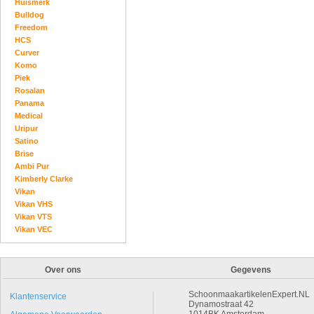
Huismerk
Bulldog
Freedom
HCS
Curver
Komo
Piek
Rosalan
Panama
Medical
Uripur
Satino
Brise
Ambi Pur
Kimberly Clarke
Vikan
Vikan VHS
Vikan VTS
Vikan VEC
Over ons
Gegevens
SchoonmaakartikelenExpert.NL
Klantenservice
Dynamostraat 42