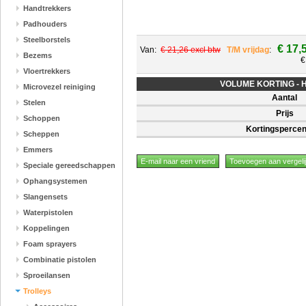
Handtrekkers
Padhouders
Steelborstels
€ 17,
Van:
€ 21,26 excl btw
T/M vrijdag
:
Bezems
€
Vloertrekkers
VOLUME KORTING - Hoe
Microvezel reiniging
Aantal
Stelen
Prijs
Schoppen
Kortingsperce
Scheppen
Emmers
Speciale gereedschappen
Ophangsystemen
Slangensets
Waterpistolen
Koppelingen
Foam sprayers
Combinatie pistolen
Sproeilansen
Trolleys