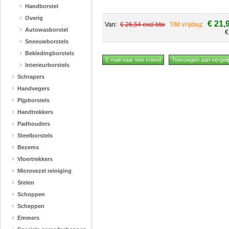
Handborstel
Overig
€ 21,
Van:
€ 26,54 excl btw
T/M vrijdag
:
Autowasborstel
€
Sneeuwborstels
Bekledingborstels
Interieurborstels
Schrapers
Handvegers
Pijpborstels
Handtrekkers
Padhouders
Steelborstels
Bezems
Vloertrekkers
Microvezel reiniging
Stelen
Schoppen
Scheppen
Emmers