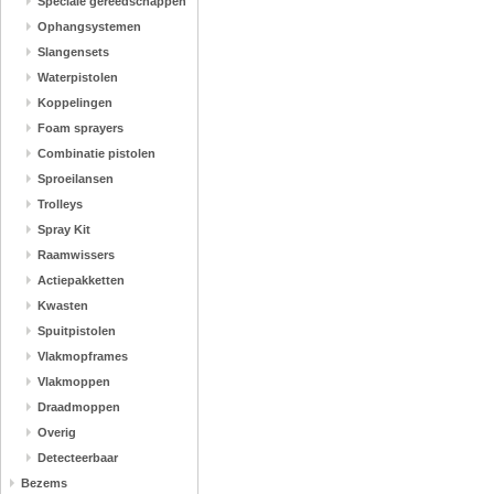
Speciale gereedschappen
Ophangsystemen
Slangensets
Waterpistolen
Koppelingen
Foam sprayers
Combinatie pistolen
Sproeilansen
Trolleys
Spray Kit
Raamwissers
Actiepakketten
Kwasten
Spuitpistolen
Vlakmopframes
Vlakmoppen
Draadmoppen
Overig
Detecteerbaar
Bezems