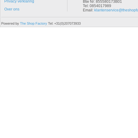
Privacy verklaring
Btw Nr: 855580173B01
Tel: 0854017989
Over ons
Email:
klantenservice@theshopfa
Powered by
The Shop Factory
Tel: +31(0)207073933