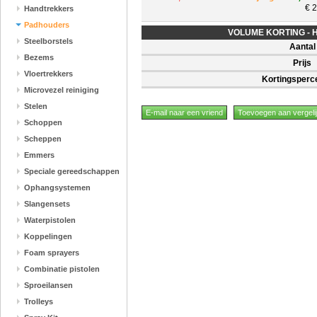
€ 2
Handtrekkers
Padhouders
VOLUME KORTING - Hoe
Steelborstels
Aantal
Bezems
Prijs
Vloertrekkers
Kortingsperc
Microvezel reiniging
Stelen
Schoppen
Scheppen
Emmers
Speciale gereedschappen
Ophangsystemen
Slangensets
Waterpistolen
Koppelingen
Foam sprayers
Combinatie pistolen
Sproeilansen
Trolleys