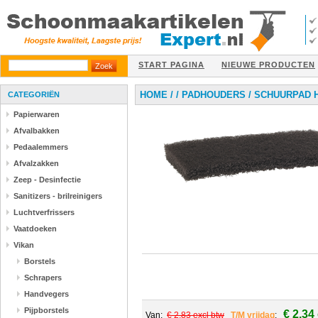
START PAGINA
NIEUWE PRODUCTEN
HOME
/
/
PADHOUDERS
/
SCHUURPAD H
CATEGORIËN
Papierwaren
Afvalbakken
Pedaalemmers
Afvalzakken
Zeep - Desinfectie
Sanitizers - brilreinigers
Luchtverfrissers
Vaatdoeken
Vikan
Borstels
Schrapers
Handvegers
Pijpborstels
€ 2,34
Van:
€ 2,83 excl btw
T/M vrijdag
: