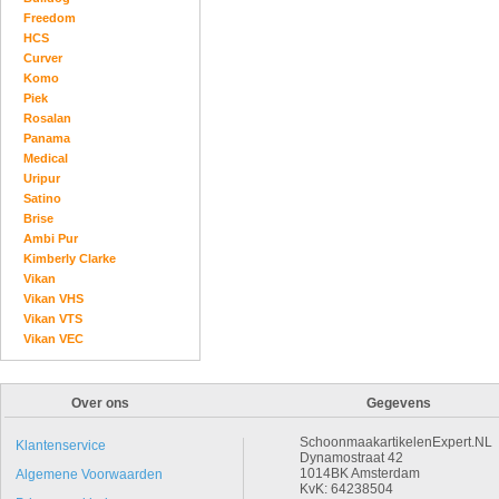
Freedom
HCS
Curver
Komo
Piek
Rosalan
Panama
Medical
Uripur
Satino
Brise
Ambi Pur
Kimberly Clarke
Vikan
Vikan VHS
Vikan VTS
Vikan VEC
Over ons
Gegevens
SchoonmaakartikelenExpert.NL
Klantenservice
Dynamostraat 42
1014BK Amsterdam
Algemene Voorwaarden
KvK: 64238504