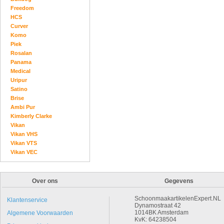
Freedom
HCS
Curver
Komo
Piek
Rosalan
Panama
Medical
Uripur
Satino
Brise
Ambi Pur
Kimberly Clarke
Vikan
Vikan VHS
Vikan VTS
Vikan VEC
Over ons
Gegevens
SchoonmaakartikelenExpert.NL
Klantenservice
Dynamostraat 42
1014BK Amsterdam
Algemene Voorwaarden
KvK: 64238504