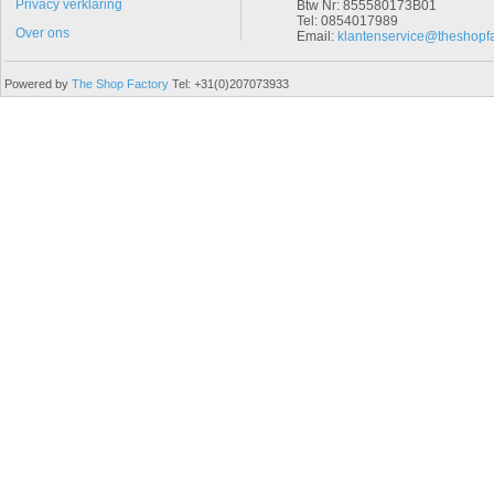
Privacy verklaring
Btw Nr: 855580173B01
Tel: 0854017989
Over ons
Email:
klantenservice@theshopfa
Powered by
The Shop Factory
Tel: +31(0)207073933