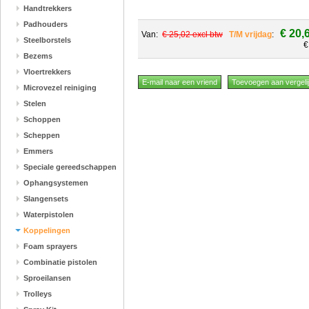
Handtrekkers
Padhouders
€ 20,
Van:
€ 25,02 excl btw
T/M vrijdag
:
Steelborstels
€
Bezems
Vloertrekkers
Microvezel reiniging
Stelen
Schoppen
Scheppen
Emmers
Speciale gereedschappen
Ophangsystemen
Slangensets
Waterpistolen
Koppelingen
Foam sprayers
Combinatie pistolen
Sproeilansen
Trolleys