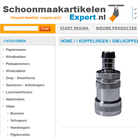
START PAGINA
NIEUWE PRODUCTEN
HOME
/
/
KOPPELINGEN
/
SNELKOPPEL
CATEGORIËN
Papierwaren
Afvalbakken
Pedaalemmers
Afvalzakken
Zeep - Desinfectie
Sanitizers - brilreinigers
Luchtverfrissers
Vaatdoeken
Vikan
Borstels
Schrapers
Handvegers
Pijpborstels