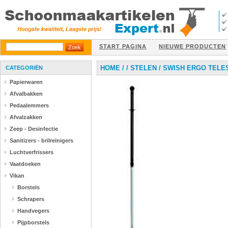
START PAGINA
NIEUWE PRODUCTEN
HOME
/
/
STELEN
/
SWISH ERGO TELES
CATEGORIËN
Papierwaren
Afvalbakken
Pedaalemmers
Afvalzakken
Zeep - Desinfectie
Sanitizers - brilreinigers
Luchtverfrissers
Vaatdoeken
Vikan
Borstels
Schrapers
Handvegers
Pijpborstels