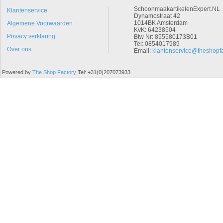
SchoonmaakartikelenExpert.NL
Klantenservice
Dynamostraat 42
1014BK Amsterdam
Algemene Voorwaarden
KvK: 64238504
Privacy verklaring
Btw Nr: 855580173B01
Tel: 0854017989
Over ons
Email:
klantenservice@theshopfa
Powered by
The Shop Factory
Tel: +31(0)207073933