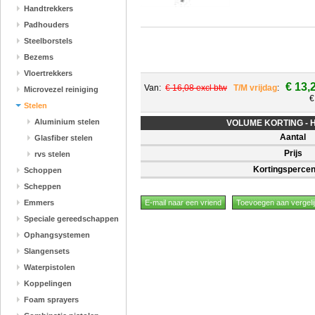
Handtrekkers
Padhouders
Steelborstels
Bezems
Vloertrekkers
€ 13,
Van:
€ 16,08 excl btw
T/M vrijdag
:
Microvezel reiniging
€
Stelen
Aluminium stelen
VOLUME KORTING - Hoe
Aantal
Glasfiber stelen
Prijs
rvs stelen
Kortingsperce
Schoppen
Scheppen
Emmers
Speciale gereedschappen
Ophangsystemen
Slangensets
Waterpistolen
Koppelingen
Foam sprayers