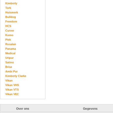
Kimberly
Tork
Huismerk
Bulldog
Freedom
HCS
Curver
Komo
Piek
Rosalan
Panama
Medical
Uripur
Satino
Brise
Ambi Pur
Kimberly Clarke
Vikan
Vikan VHS
Vikan VTS
Vikan VEC
Over ons
Gegevens