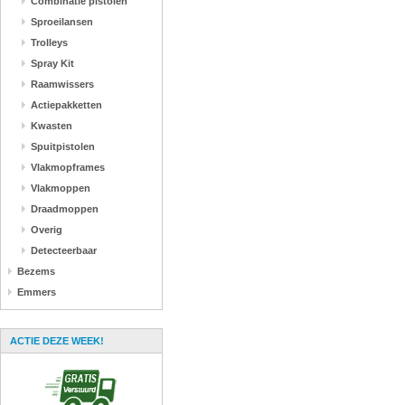
Combinatie pistolen
Sproeilansen
Trolleys
Spray Kit
Raamwissers
Actiepakketten
Kwasten
Spuitpistolen
Vlakmopframes
Vlakmoppen
Draadmoppen
Overig
Detecteerbaar
Bezems
Emmers
ACTIE DEZE WEEK!