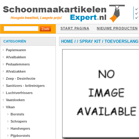
START PAGINA
NIEUWE PRODUCTEN
HOME
/
/
SPRAY KIT
/
TOEVOERSLANG -
CATEGORIËN
Papierwaren
Afvalbakken
Pedaalemmers
Afvalzakken
Zeep - Desinfectie
Sanitizers - brilreinigers
Luchtverfrissers
Vaatdoeken
Vikan
Borstels
Schrapers
Handvegers
Pijpborstels