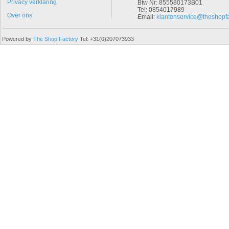
Privacy verklaring
Btw Nr: 855580173B01
Tel: 0854017989
Over ons
Email:
klantenservice@theshopfa
Powered by
The Shop Factory
Tel: +31(0)207073933