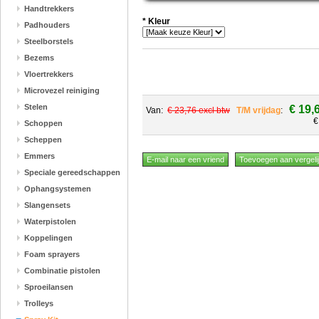
Handtrekkers
*
Kleur
Padhouders
Steelborstels
Bezems
Vloertrekkers
Microvezel reiniging
Stelen
€ 19,
Van:
€ 23,76 excl btw
T/M vrijdag
:
€
Schoppen
Scheppen
Emmers
Speciale gereedschappen
Ophangsystemen
Slangensets
Waterpistolen
Koppelingen
Foam sprayers
Combinatie pistolen
Sproeilansen
Trolleys