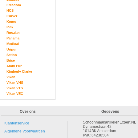
Freedom
HCS
Curver
Komo
Piek
Rosalan
Panama
Medical
Uripur
Satino
Brise
Ambi Pur
Kimberly Clarke
Vikan
Vikan VHS
Vikan VTS
Vikan VEC
Over ons
Gegevens
SchoonmaakartikelenExpert.NL
Klantenservice
Dynamostraat 42
1014BK Amsterdam
Algemene Voorwaarden
KvK: 64238504