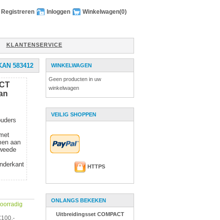
Registreren
Inloggen
Winkelwagen
(0)
KLANTENSERVICE
AN 583412
WINKELWAGEN
Geen producten in uw
ACT
winkelwagen
kan
VEILIG SHOPPEN
ouders
met
men aan
Tweede
nderkant
HTTPS
ONLANGS BEKEKEN
 voorradig
Uitbreidingsset COMPACT
€100,-