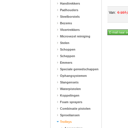
Handtrekkers
Padhouders
Van:
€ 107,
Steelborstels
Bezems
Vloertrekkers
Microvezel reiniging
Stelen
Schoppen
Scheppen
Emmers
Speciale gereedschappen
Ophangsystemen
Slangensets
Waterpistolen
Koppelingen
Foam sprayers
Combinatie pistolen
Sproeilansen
Trolleys