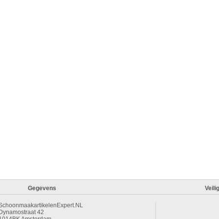
Gegevens
Veili
SchoonmaakartikelenExpert.NL
Dynamostraat 42