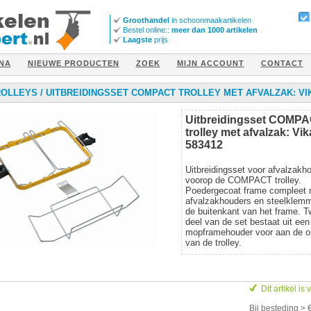
Groothandel
in schoonmaakartikelen
Bestel online::
meer dan 1000 artikelen
Laagste
prijs
NA
NIEUWE PRODUCTEN
ZOEK
MIJN ACCOUNT
CONTACT
ROLLEYS
/
UITBREIDINGSSET COMPACT TROLLEY MET AFVALZAK: VIK
Uitbreidingsset COMP
trolley met afvalzak: Vi
583412
Uitbreidingsset voor afvalzakh
voorop de COMPACT trolley.
Poedergecoat frame compleet 
afvalzakhouders en steelklem
de buitenkant van het frame. 
deel van de set bestaat uit een
mopframehouder voor aan de o
van de trolley.
Dit artikel is
Bij besteding > 