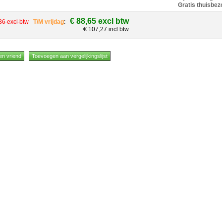
Gratis thuisbez
€ 88,65 excl btw
36 excl btw
T/M vrijdag
:
€ 107,27 incl btw