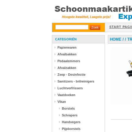
START PAGI
HOME
/
/
T
CATEGORIËN
Papierwaren
Afvalbakken
Pedaalemmers
Afvalzakken
Zeep - Desinfectie
Sanitizers - brilreinigers
Luchtverfrissers
Vaatdoeken
Vikan
Borstels
Schrapers
Handvegers
Pijpborstels