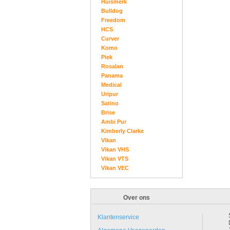
Huismerk
Bulldog
Freedom
HCS
Curver
Komo
Piek
Rosalan
Panama
Medical
Uripur
Satino
Brise
Ambi Pur
Kimberly Clarke
Vikan
Vikan VHS
Vikan VTS
Vikan VEC
Over ons
Klantenservice