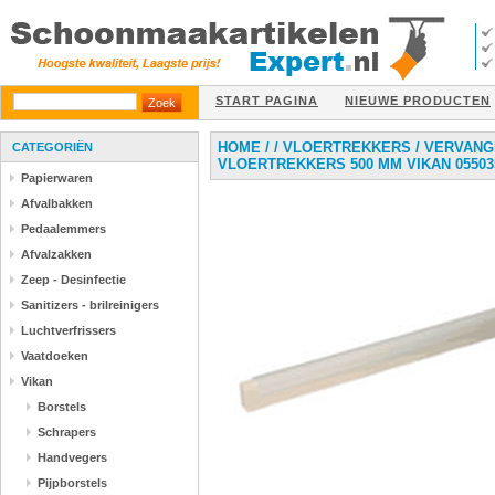
START PAGINA
NIEUWE PRODUCTEN
HOME
/
/
VLOERTREKKERS
/
VERVANG
CATEGORIËN
VLOERTREKKERS 500 MM VIKAN 05503
Papierwaren
Afvalbakken
Pedaalemmers
Afvalzakken
Zeep - Desinfectie
Sanitizers - brilreinigers
Luchtverfrissers
Vaatdoeken
Vikan
Borstels
Schrapers
Handvegers
Pijpborstels