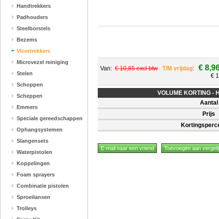
Handtrekkers
Padhouders
Steelborstels
Bezems
Vloertrekkers
Microvezel reiniging
€ 8,9
Van:
€ 10,85 excl btw
T/M vrijdag
:
Stelen
€ 1
Schoppen
VOLUME KORTING - Hoe
Scheppen
Aantal
Emmers
Prijs
Speciale gereedschappen
Kortingsperc
Ophangsystemen
Slangensets
Waterpistolen
Koppelingen
Foam sprayers
Combinatie pistolen
Sproeilansen
Trolleys