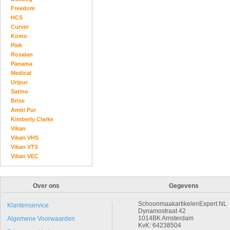
Freedom
HCS
Curver
Komo
Piek
Rosalan
Panama
Medical
Uripur
Satino
Brise
Ambi Pur
Kimberly Clarke
Vikan
Vikan VHS
Vikan VTS
Vikan VEC
Over ons
Gegevens
SchoonmaakartikelenExpert.NL
Klantenservice
Dynamostraat 42
1014BK Amsterdam
Algemene Voorwaarden
KvK: 64238504