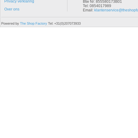
Privacy verklaring
Btw Nr: 855580173B01
Tel: 0854017989
Over ons
Email:
klantenservice@theshopfa
Powered by
The Shop Factory
Tel: +31(0)207073933