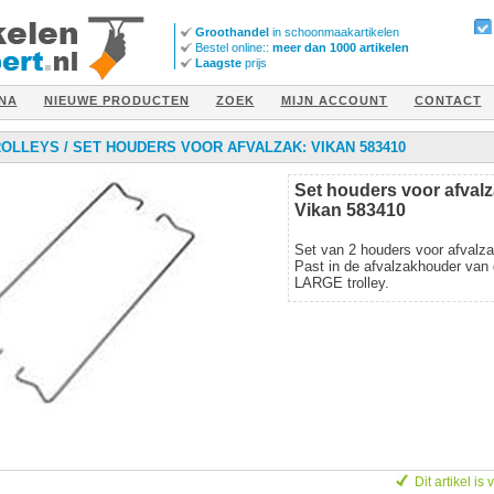
Groothandel
in schoonmaakartikelen
Bestel online::
meer dan 1000 artikelen
Laagste
prijs
NA
NIEUWE PRODUCTEN
ZOEK
MIJN ACCOUNT
CONTACT
ROLLEYS
/
SET HOUDERS VOOR AFVALZAK: VIKAN 583410
Set houders voor afvalz
Vikan 583410
Set van 2 houders voor afvalza
Past in de afvalzakhouder van
LARGE trolley.
Dit artikel is