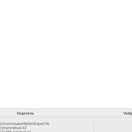
Gegevens
Veili
SchoonmaakartikelenExpert.NL
Dynamostraat 42