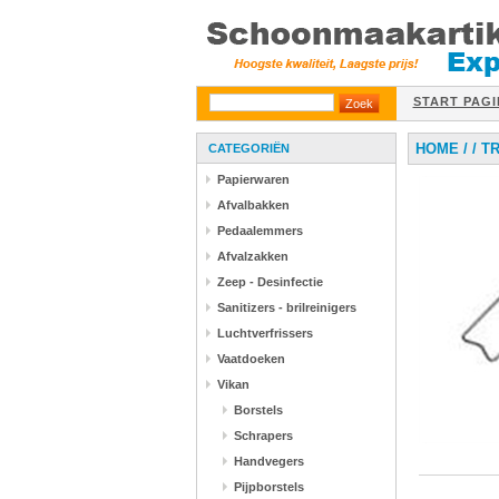
START PAGI
HOME
/
/
T
CATEGORIËN
Papierwaren
Afvalbakken
Pedaalemmers
Afvalzakken
Zeep - Desinfectie
Sanitizers - brilreinigers
Luchtverfrissers
Vaatdoeken
Vikan
Borstels
Schrapers
Handvegers
Pijpborstels