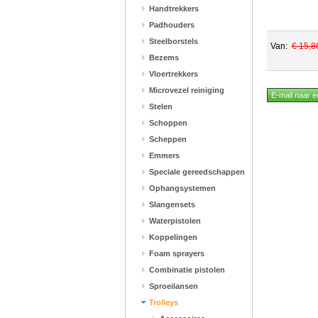
Handtrekkers
Padhouders
Steelborstels
Van:
€ 15,8
Bezems
Vloertrekkers
Microvezel reiniging
Stelen
Schoppen
Scheppen
Emmers
Speciale gereedschappen
Ophangsystemen
Slangensets
Waterpistolen
Koppelingen
Foam sprayers
Combinatie pistolen
Sproeilansen
Trolleys