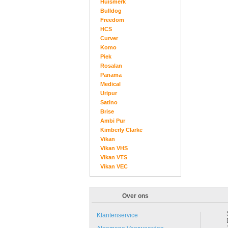
Huismerk
Bulldog
Freedom
HCS
Curver
Komo
Piek
Rosalan
Panama
Medical
Uripur
Satino
Brise
Ambi Pur
Kimberly Clarke
Vikan
Vikan VHS
Vikan VTS
Vikan VEC
Over ons
Klantenservice