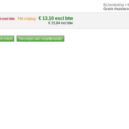
Bij besteding > 
Gratis thuisbez
€ 13,10 excl btw
6 excl btw
T/M vrijdag
:
€ 15,84 incl btw